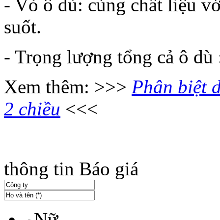
- Vỏ ô dù: cùng chất liệu v
suốt.
- Trọng lượng tổng cả ô dù
Xem thêm: >>>
Phân biệt 
2 chiều
<<<
thông tin Báo giá
Nữ