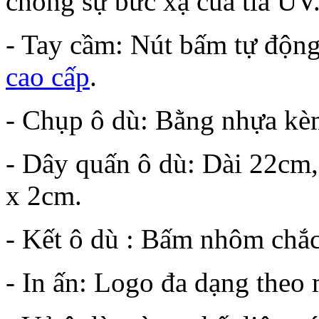
chống sự bức xạ của tia UV
- Tay cầm: Nút bấm tự độn
cao cấp
.
- Chụp ô dù: Bằng nhựa k
- Dây quấn ô dù: Dài 22cm
x 2cm.
- Kết ô dù : Bấm nhôm chắ
- In ấn: Logo đa dạng theo 