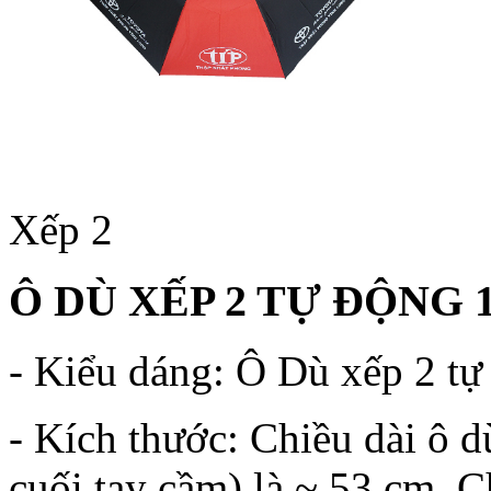
Xếp 2
Ô DÙ XẾP 2 TỰ ĐỘNG 
- Kiểu dáng: Ô Dù xếp 2 tự 
- Kích thước: Chiều dài ô d
cuối tay cầm) là ~ 53 cm. 