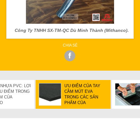
Công Ty TNHH SX-TM-QC Dù Minh Thành (Mithanco).
CHIA SẺ
 NHỰA PVC: LỢI
ƯU ĐIỂM CỦA TAY
ƯU ĐIỂM TRONG
CẦM MÚT EVA
M CỦA
TRONG CÁC SẢN
CO
PHẨM CỦA
MITHANCO