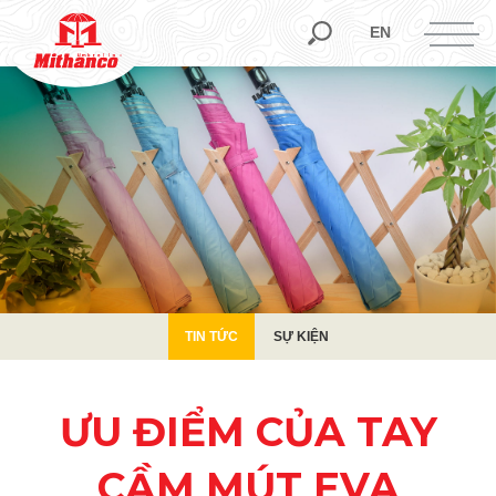
TIN TỨC
SỰ KIỆN
EN
TIN TỨC
SỰ KIỆN
ƯU ĐIỂM CỦA TAY
CẦM MÚT EVA