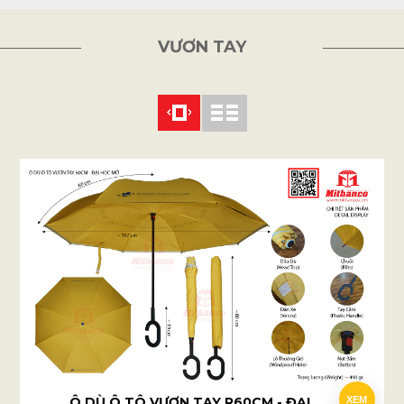
VƯƠN TAY
Ô DÙ Ô TÔ VƯƠN TAY R60CM - ĐẠI HỌC MỞ
XEM