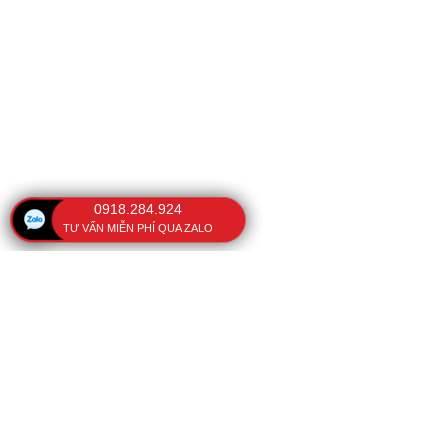
0918.284.924
TƯ VẤN MIỄN PHÍ QUA ZALO
VĂN PHÒNG
BÀI VIẾT NỔI BẬT
Ô che nắng cầm tay
108 Kinh Dương Vương,
Phường Phú Lâm, TP. Hồ
Cách sửa ô dù cầm tay
Chí Minh, Việt Nam