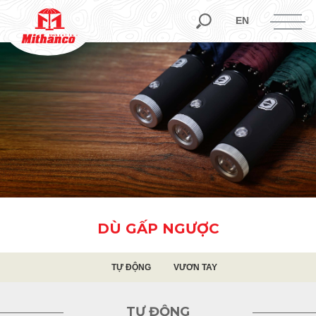
TỰ ĐỘNG
VƯƠN TAY
EN
DÙ GẤP NGƯỢC
TỰ ĐỘNG
VƯƠN TAY
TỰ ĐỘNG