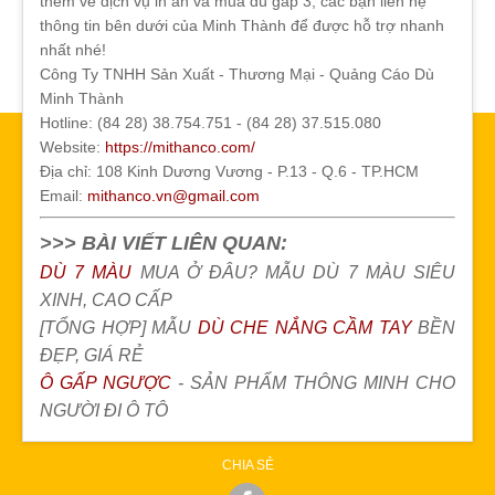
thêm về dịch vụ in ấn và mua dù gấp 3, các bạn liên hệ
thông tin bên dưới của Minh Thành để được hỗ trợ nhanh
nhất nhé!
Công Ty TNHH Sản Xuất - Thương Mại - Quảng Cáo Dù
Minh Thành
Hotline: (84 28) 38.754.751 - (84 28) 37.515.080
Website:
https://mithanco.com/
Địa chỉ: 108 Kinh Dương Vương - P.13 - Q.6 - TP.HCM
Email:
mithanco.vn@gmail.com
>>> BÀI VIẾT LIÊN QUAN:
DÙ 7 MÀU
MUA Ở ĐÂU? MẪU DÙ 7 MÀU SIÊU
XINH, CAO CẤP
[TỔNG HỢP] MẪU
DÙ CHE NẮNG CẦM TAY
BỀN
ĐẸP, GIÁ RẺ
Ô GẤP NGƯỢC
- SẢN PHẨM THÔNG MINH CHO
NGƯỜI ĐI Ô TÔ
CHIA SẺ