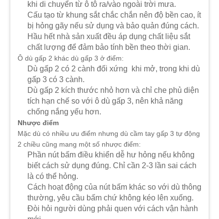
khi di chuyển từ ô tô ra/vào ngoài trời mưa.
Cấu tạo từ khung sắt chắc chắn nên độ bền cao, ít
bị hỏng gãy nếu sử dụng và bảo quản đúng cách.
Hầu hết nhà sản xuất đều áp dụng chất liệu sắt
chất lượng để đảm bảo tính bền theo thời gian.
Ô dù gấp 2 khác dù gấp 3 ở điểm:
Dù gấp 2 có 2 cành đối xứng khi mở, trong khi dù
gấp 3 có 3 cành.
Dù gấp 2 kích thước nhỏ hơn và chỉ che phủ diện
tích hạn chế so với ô dù gấp 3, nên khả năng
chống nắng yếu hơn.
Nhược điểm
Mặc dù có nhiều ưu điểm nhưng dù cầm tay gấp 3 tự động
2 chiều cũng mang một số nhược điểm:
Phần nút bấm điều khiển dễ hư hỏng nếu không
biết cách sử dụng đúng. Chỉ cần 2-3 lần sai cách
là có thể hỏng.
Cách hoạt động của nút bấm khác so với dù thông
thường, yêu cầu bấm chứ không kéo lên xuống.
Đòi hỏi người dùng phải quen với cách vận hành