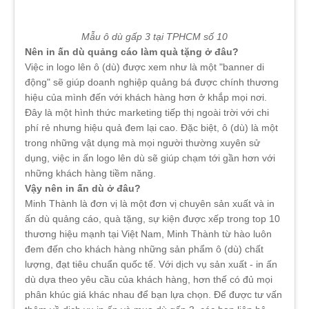
Mẫu ô dù gấp 3 tại TPHCM số 10
Nên in ấn dù quảng cáo làm quà tặng ở đâu?
Việc in logo lên ô (dù) được xem như là một "banner di
động" sẽ giúp doanh nghiệp quảng bá được chính thương
hiệu của mình đến với khách hàng hơn ở khắp mọi nơi.
Đây là một hình thức marketing tiếp thị ngoài trời với chi
phí rẻ nhưng hiệu quả đem lại cao. Đặc biệt, ô (dù) là một
trong những vật dụng mà mọi người thường xuyên sử
dụng, việc in ấn logo lên dù sẽ giúp chạm tới gần hơn với
những khách hàng tiềm năng.
Vậy nên in ấn dù ở đâu?
Minh Thành là đơn vị là một đơn vị chuyên sản xuất và in
ấn dù quảng cáo, quà tặng, sự kiện được xếp trong top 10
thương hiệu mạnh tại Việt Nam, Minh Thành từ hào luôn
đem đến cho khách hàng những sản phẩm ô (dù) chất
lượng, đạt tiêu chuẩn quốc tế. Với dịch vụ sản xuất - in ấn
dù dựa theo yêu cầu của khách hàng, hơn thế có đủ mọi
phân khúc giá khác nhau để bạn lựa chọn. Để được tư vấn