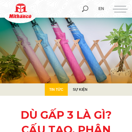
TIN TỨC
SỰ KIỆN
EN
TIN TỨC
SỰ KIỆN
DÙ GẤP 3 LÀ GÌ?
CẤU TẠO, PHÂN