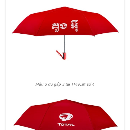
Mẫu ô dù gấp 3 tại TPHCM số 4