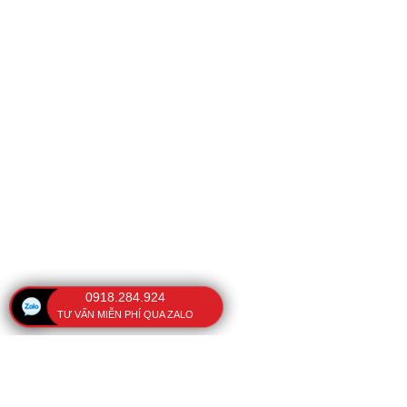
0918.284.924
TƯ VẤN MIỄN PHÍ QUA ZALO