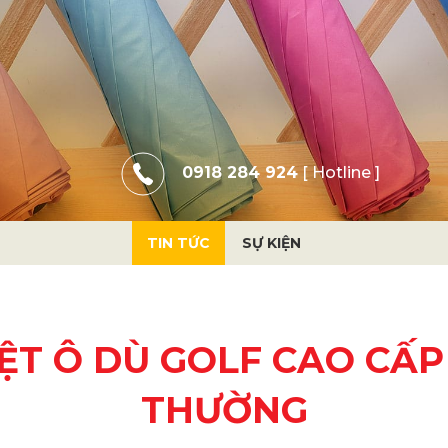
0918 284 924
[ Hotline ]
TIN TỨC
SỰ KIỆN
ỆT Ô DÙ GOLF CAO CẤP
THƯỜNG