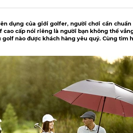
ên dụng của giới golfer, người chơi cần chuẩn 
f cao cấp nói riêng là người bạn không thể vắng
ù golf nào được khách hàng yêu quý. Cùng tìm h