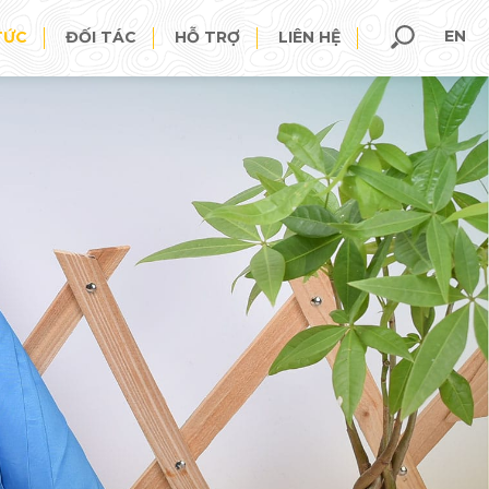
EN
TỨC
ĐỐI TÁC
HỖ TRỢ
LIÊN HỆ