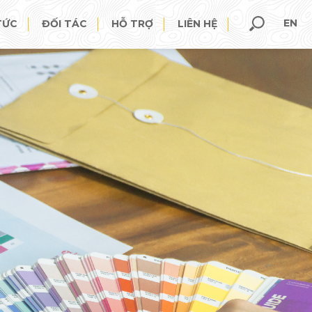
EN
TỨC
ĐỐI TÁC
HỖ TRỢ
LIÊN HỆ