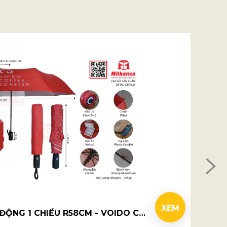
XEM
Ô DÙ XẾP 3 TỰ ĐỘNG 1 CHIỀU R58CM - VOIDO COFFEE ROASTER