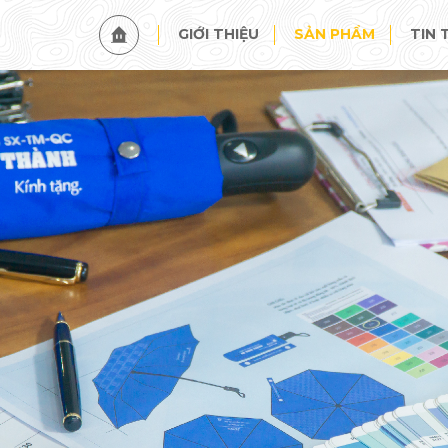
XẾP 2
XẾP 3
GIỚI THIỆU
SẢN PHẨM
TIN 