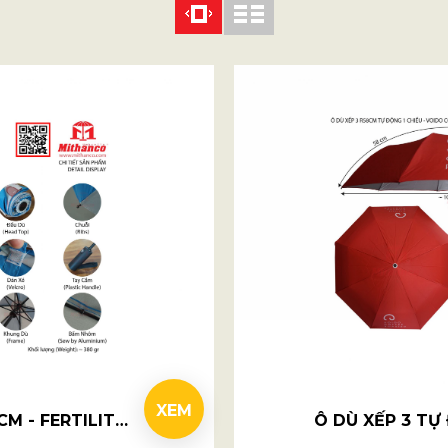
XEM
Ô DÙ XẾP 3 TỰ ĐỘNG 2 CHIỀU R58CM - FERTILITY CLINIC