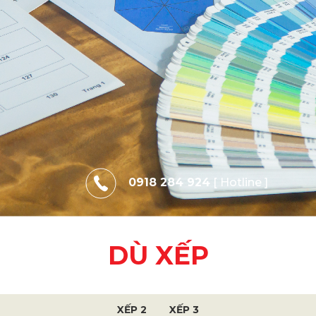
0918 284 924
[ Hotline ]
DÙ XẾP
XẾP 2
XẾP 3