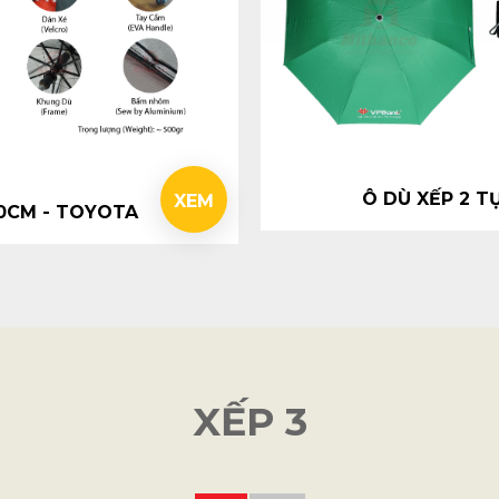
Ô DÙ XẾP 2 T
XEM
70CM - TOYOTA
XẾP 3