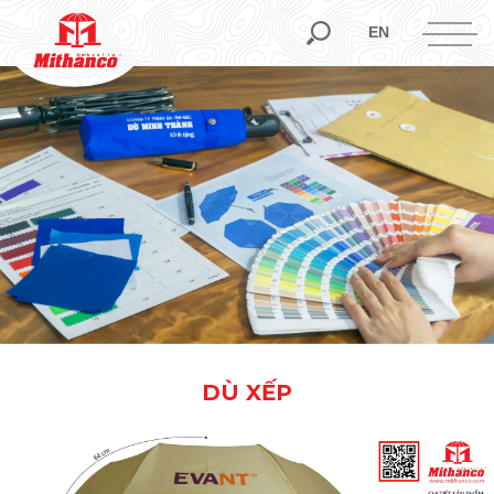
EN
DÙ XẾP