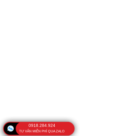
0918.284.924
TƯ VẤN MIỄN PHÍ QUA ZALO