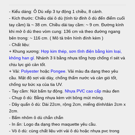
- Kiểu dáng: Ô Dù xếp 3 tự động 1 chiều, 8 cánh.
- Kích thước: Chiều dài ô dù (tính từ đỉnh ô dù đến điểm cuối
tay cầm) là ~ 38 cm. Chiều dài tay cầm: ~ 9 cm. Đường kính
khi mở ô dù theo vòm cung: 136 cm và theo đường ngang
bên trong: ~ 116 cm. ( Mô tả trên hình đính kèm )
- Chất liệu:
+ Khung xương:
Hợp kim thép, sơn tĩnh điện bằng kim loại,
không han gỉ
. Nhánh 3 li bằng nhựa tổng hợp chống rỉ sét và
chịu lực gió cản tốt.
+ Vải:
Polyester
hoặc
Pongee
. Vải màu đa dạng theo yêu
cầu. Mật độ sợi vải dày, chống thấm nước và cản gió tốt,
chống sự bức xạ của tia UV.
- Tay cầm: Nút bấm tự động.
Nhựa PVC cao cấp
màu đen
- Chụp ô dù: Bằng nhựa kèm với bông mút mỏng.
- Dây quấn ô dù: Dài 22cm, rộng 2cm, miếng dính/dán 2cm x
2cm.
- Bấm nhôm ô dù chắn chắn
- In ấn: Logo đa dạng theo maquette yêu cầu.
- Vỏ ô dù: cùng chất liệu với vải ô dù hoặc nhựa pvc trong