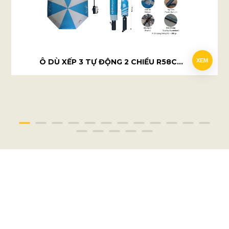
Ô DÙ XẾP 3 TỰ ĐỘNG 2 CHIỀU R58CM - FERTILITY CLINIC
XEM