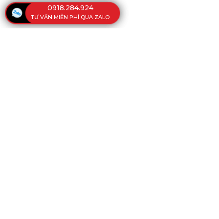
0918.284.924
TƯ VẤN MIỄN PHÍ QUA ZALO
CÔNG TY 
VĂN PHÒNG
108 Kinh Dương Vương, Phường Phú
Minh, Việt Nam
Tel:
(028) 38 751 754
-
37 515 080
-
3
17g00)
Email:
mithanco.vn@gmail.com
Ý kiến phản hồi: 0918 284 924 - Ms.