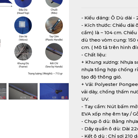
- Kiểu dáng: Ô Dù dài - 2
- Kích thước: Chiều dài 
cầm) là ~ 104 cm. Chiều
dù theo vòm cung: 150 
cm. ( Mô tả trên hình đ
- Chất liệu:
+ Khung xương: Nhựa sợi
nhựa tổng hợp chống rỉ 
tạo độ thông gió.
+ Vải: Polyester Pongee
vải dày, chống thấm nướ
UV.
- Tay cầm: Nút bấm mở
EVA xốp nhẹ êm tay / G
- Chụp ô dù: Bằng nhự
- Dây quấn ô dù: Dài 2
- Kết ô dù : Chỉ sợi 210