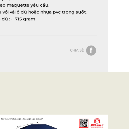
theo maquette yêu cầu.
u với vải ô dù hoặc nhựa pvc trong suốt.
 dù : ~ 715 gram
CHIA SẺ