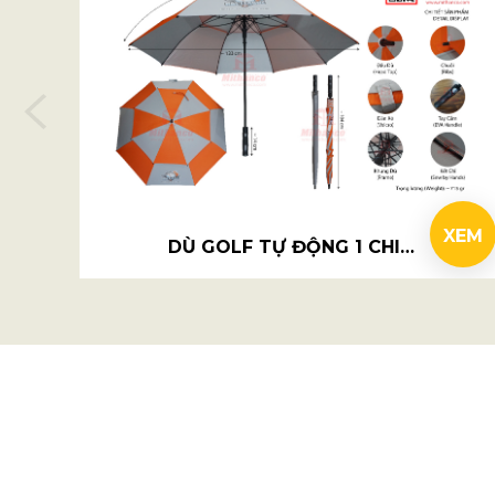
XEM
DÙ GOLF TỰ ĐỘNG 1 CHIỀU 2 TẦNG RỜI - HBL LEAGUE