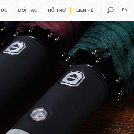
EN
TỨC
ĐỐI TÁC
HỖ TRỢ
LIÊN HỆ