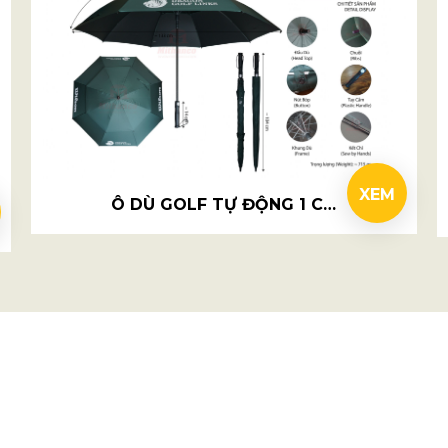
XEM
Ô DÙ GOLF TỰ ĐỘNG 1 CHIỀU 2 TẦNG RỜI R75CM - DRAGON GOLF LINKS