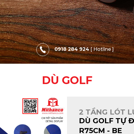
0918 284 924
[ Hotline ]
DÙ GOLF
2 TẦNG LÓT L
DÙ GOLF TỰ Đ
R75CM - BE