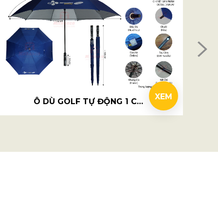
XEM
Ô DÙ GOLF TỰ ĐỘNG 1 CHIỀU 2 TẦNG DÁN R75CM - GEMADEPT