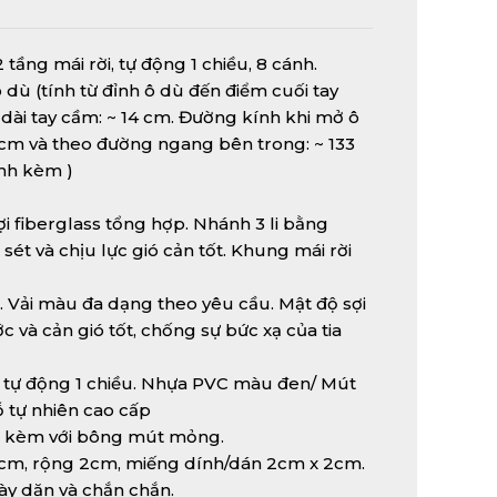
 tầng mái rời, tự động 1 chiều, 8 cánh.
ô dù (tính từ đỉnh ô dù đến điểm cuối tay
 dài tay cầm: ~ 14 cm. Đường kính khi mở ô
cm và theo đường ngang bên trong: ~ 133
ính kèm )
 fiberglass tổng hợp. Nhánh 3 li bằng
sét và chịu lực gió cản tốt. Khung mái rời
. Vải màu đa dạng theo yêu cầu. Mật độ sợi
c và cản gió tốt, chống sự bức xạ của tia
 tự động 1 chiều. Nhựa PVC màu đen/ Mút
ỗ tự nhiên cao cấp
a kèm với bông mút mỏng.
2cm, rộng 2cm, miếng dính/dán 2cm x 2cm.
 dày dặn và chắn chắn.