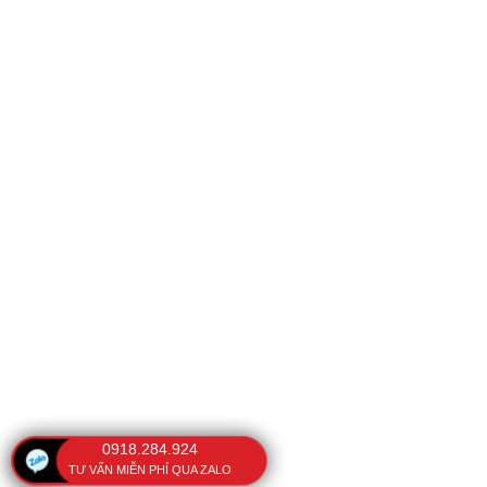
0918.284.924
TƯ VẤN MIỄN PHÍ QUA ZALO