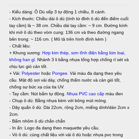
- Kiểu dáng: Ô Dù xếp 3 tự động 1 chiều, 8 cánh.
- Kích thước: Chiều dài ô dù (tính từ đỉnh ô dù đến điểm cuối
tay cầm) là ~ 38 cm. Chiều dài tay cầm: ~ 9 cm. Đường kính
khi mở ô dù theo vòm cung: 136 cm và theo đường ngang
bên trong: ~ 116 cm. ( Mô tả trên hình đính kèm )
- Chất liệu:
+ Khung xương:
Hợp kim thép, sơn tĩnh điện bằng kim loại,
không han gỉ
. Nhánh 3 li bằng nhựa tổng hợp chống rỉ sét và
chịu lực gió cản tốt.
+ Vải:
Polyester
hoặc
Pongee
. Vải màu đa dạng theo yêu
cầu. Mật độ sợi vải dày, chống thấm nước và cản gió tốt,
chống sự bức xạ của tia UV.
- Tay cầm: Nút bấm tự động.
Nhựa PVC cao cấp
màu đen
- Chụp ô dù: Bằng nhựa kèm với bông mút mỏng.
- Dây quấn ô dù: Dài 22cm, rộng 2cm, miếng dính/dán 2cm x
2cm.
- Bấm nhôm ô dù chắn chắn
- In ấn: Logo đa dạng theo maquette yêu cầu.
- Vỏ ô dù: cùng chất liệu với vải ô dù hoặc nhựa pvc trong