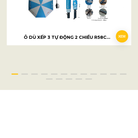
Ô DÙ XẾP 3 TỰ ĐỘNG 2 CHIỀU R58CM - FERTILITY CLINIC
XEM