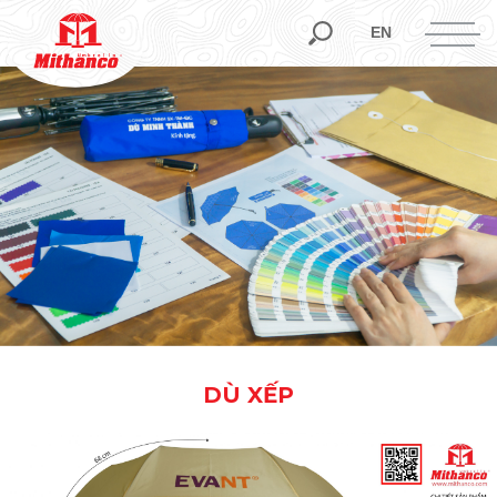
EN
DÙ XẾP