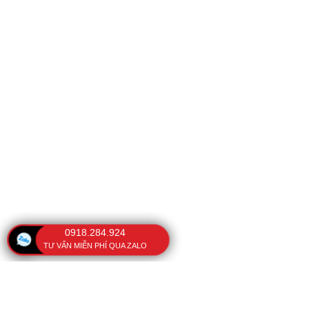
0918.284.924
TƯ VẤN MIỄN PHÍ QUA ZALO