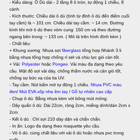
- Kiểu dáng: Ô Dù dài - 2 tầng 8 ô tròn, tự động 1 chiều, 8
cánh.
- Kích thước: Chiều dài ô dù (tính từ đỉnh ô dù đến điểm cuối
tay cầm) là ~ 101 cm. Chiều dài tay cầm: ~ 14 cm. Đường
kính khi mở ô dù theo vòm cung: 150 cm và theo đường
ngang bên trong: ~ 133 cm. ( Mô tả trên hình đính kèm )
- Chất liệu:
+ Khung xương: Nhựa sợi
fiberglass
tổng hợp.Nhánh 3 li
bằng nhựa tổng hợp chống rỉ sét và chịu lực gió cản tốt.
+ Vải:
Polyester
hoặc
Pongee
. Vải màu đa dạng theo yêu
cầu. Mật độ sợi vải dày, chống thấm nước và cản gió tốt,
chống sự bức xạ của tia UV.
- Tay cầm: Nút bấm mở tự động 1 chiều.
Nhựa PVC màu
đen
/
Mút EVA xốp nhẹ êm tay
/
Gỗ tự nhiên cao cấp
- Chụp ô dù: Bằng nhựa kèm với bông mút mỏng.
- Dây quấn ô dù: Dài 22cm, rộng 2cm, miếng dính/dán 2cm x
2cm.
- Kết ô dù : Chỉ sợi 210 dày dặn và chắn chắn.
- In ấn: Logo đa dạng theo maquette yêu cầu.
- Vỏ ô dù: cùng chất liệu với vải ô dù hoặc nhựa pvc trong
suốt.