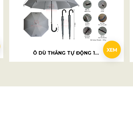
XEM
Ô DÙ THẲNG TỰ ĐỘNG 1 CHIỀU R59CM SẮT - KINGSTONE BBQ