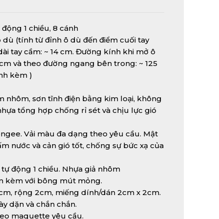
 động 1 chiều, 8 cánh
ô dù (tính từ đỉnh ô dù đến điểm cuối tay
dài tay cầm: ~ 14 cm. Đường kính khi mở ô
cm và theo đường ngang bên trong: ~ 125
ính kèm )
 nhôm, sơn tĩnh điện bằng kim loại, không
nhựa tổng hợp chống rỉ sét và chịu lực gió
Pongee. Vải màu đa dạng theo yêu cầu. Mật
hấm nước và cản gió tốt, chống sự bức xạ của
tự động 1 chiều. Nhựa giả nhôm
ôm kèm với bông mút mỏng.
0cm, rộng 2cm, miếng dính/dán 2cm x 2cm.
 dày dặn và chắn chắn.
theo maquette yêu cầu.