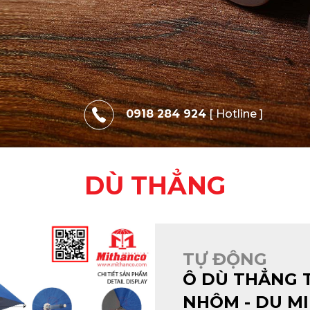
0918 284 924
[ Hotline ]
DÙ THẲNG
TỰ ĐỘNG
Ô DÙ THẲNG 
NHÔM - DU M