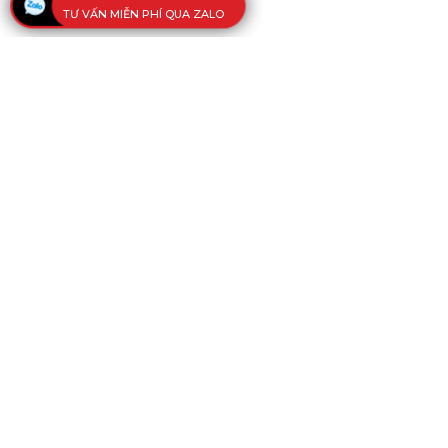
TƯ VẤN MIỄN PHÍ QUA ZALO
CÔNG TY 
VĂN PHÒNG
108 Kinh Dương Vương, Phường Phú
Minh, Việt Nam
Tel:
(028) 38 751 754
-
37 515 080
-
3
17g00)
Email:
mithanco.vn@gmail.com
Ý kiến phản hồi: 0918 284 924 - Ms.