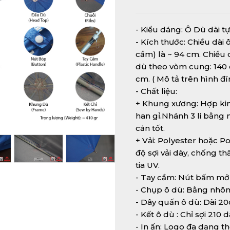
- Kiểu dáng: Ô Dù dài tự
- Kích thước: Chiều dài 
cầm) là ~ 94 cm. Chiều 
dù theo vòm cung: 140 
cm. ( Mô tả trên hình đ
- Chất liệu:
+ Khung xương: Hợp kim
han gỉ.Nhánh 3 li bằng 
cản tốt.
+ Vải: Polyester hoặc 
độ sợi vải dày, chống t
tia UV.
- Tay cầm: Nút bấm mở 
- Chụp ô dù: Bằng nh
- Dây quấn ô dù: Dài 2
- Kết ô dù : Chỉ sợi 210
- In ấn: Logo đa dạng 