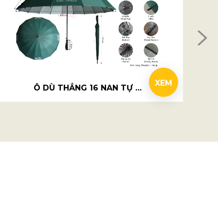
XEM
Ô DÙ THẲNG 16 NAN TỰ ĐỘNG 1 CHIỀU R70CM - LAT VALLEY