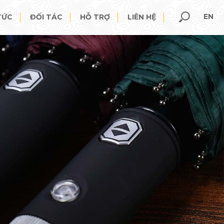
EN
TỨC
ĐỐI TÁC
HỖ TRỢ
LIÊN HỆ