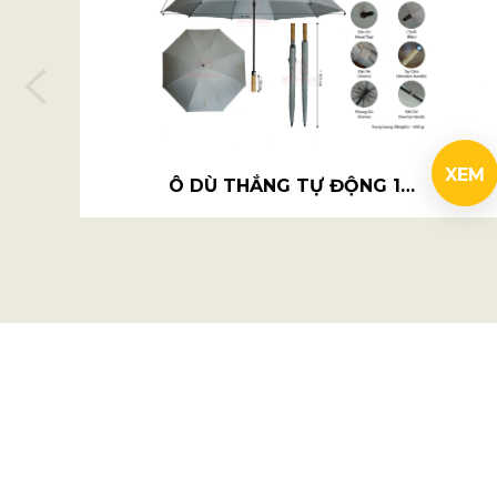
XEM
Ô DÙ THẲNG TỰ ĐỘNG 1 CHIỀU R75CM - THE DALAT