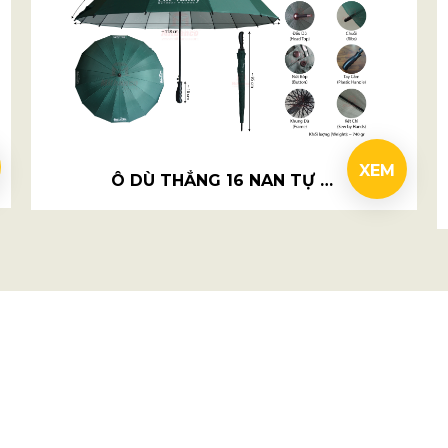
XEM
Ô DÙ THẲNG 16 NAN TỰ ĐỘNG 1 CHIỀU R70CM - LAT VALLEY