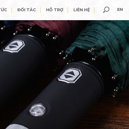
EN
TỨC
ĐỐI TÁC
HỖ TRỢ
LIÊN HỆ