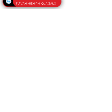
TƯ VẤN MIỄN PHÍ QUA ZALO
CÔNG TY 
VĂN PHÒNG
108 Kinh Dương Vương, Phường Phú
Minh, Việt Nam
Tel:
(028) 38 751 754
-
37 515 080
-
3
17g00)
Email:
mithanco.vn@gmail.com
Ý kiến phản hồi: 0918 284 924 - Ms.