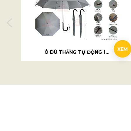
XEM
Ô DÙ THẲNG TỰ ĐỘNG 1 CHIỀU R59CM SẮT - KINGSTONE BBQ