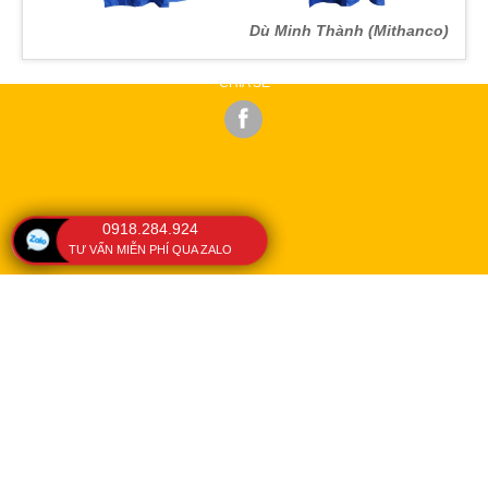
Dù Minh Thành (Mithanco)
CHIA SẺ
0918.284.924
TƯ VẤN MIỄN PHÍ QUA ZALO