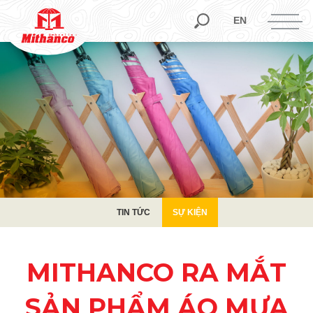
TIN TỨC
SỰ KIỆN
EN
TIN TỨC
SỰ KIỆN
MITHANCO RA MẮT
SẢN PHẨM ÁO MƯA