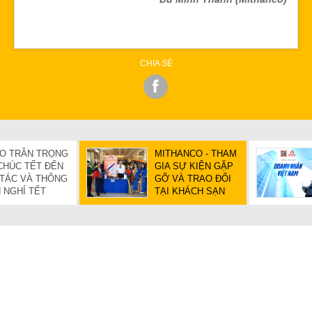
CHIA SẺ
O TRÂN TRỌNG
MITHANCO - THAM
 CHÚC TẾT ĐẾN
GIA SỰ KIỆN GẶP
 TÁC VÀ THÔNG
GỠ VÀ TRAO ĐỔI
 NGHỈ TẾT
TẠI KHÁCH SẠN
ĐÁN 2025
REX SÀI GÒN