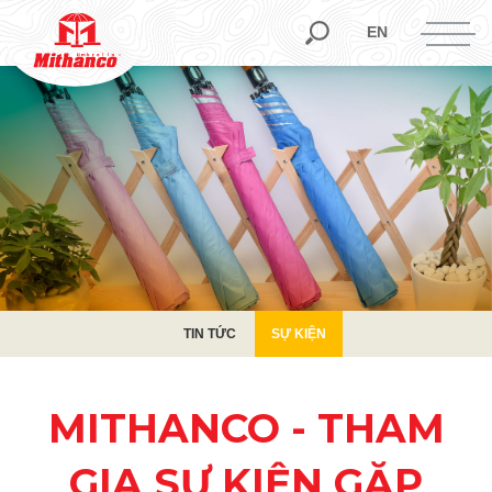
TIN TỨC
SỰ KIỆN
EN
TIN TỨC
SỰ KIỆN
MITHANCO - THAM
GIA SỰ KIỆN GẶP