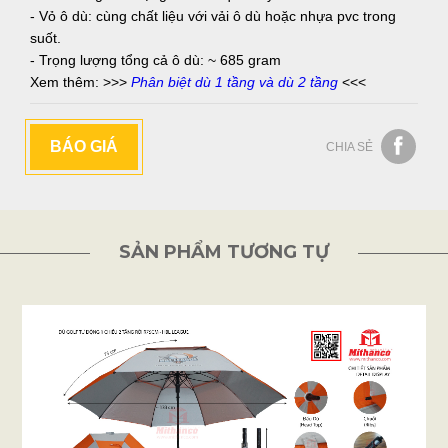
- Vỏ ô dù: cùng chất liệu với vải ô dù hoặc nhựa pvc trong
suốt.
- Trọng lượng tổng cả ô dù: ~ 685 gram
Xem thêm: >>>
Phân biệt dù 1 tầng và dù 2 tầng
<<<
BÁO GIÁ
CHIA SẺ
SẢN PHẨM TƯƠNG TỰ