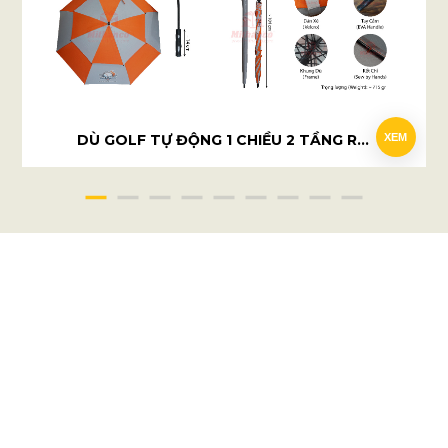
DÙ GOLF TỰ ĐỘNG 1 CHIỀU 2 TẦNG RỜI - HBL LEAGUE
XEM