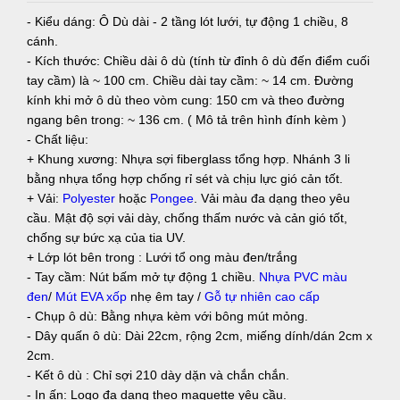
- Kiểu dáng: Ô Dù dài - 2 tầng lót lưới, tự động 1 chiều, 8
cánh.
- Kích thước: Chiều dài ô dù (tính từ đỉnh ô dù đến điểm cuối
tay cầm) là ~ 100 cm. Chiều dài tay cầm: ~ 14 cm. Đường
kính khi mở ô dù theo vòm cung: 150 cm và theo đường
ngang bên trong: ~ 136 cm. ( Mô tả trên hình đính kèm )
- Chất liệu:
+ Khung xương: Nhựa sợi fiberglass tổng hợp. Nhánh 3 li
bằng nhựa tổng hợp chống rỉ sét và chịu lực gió cản tốt.
+ Vải:
Polyester
hoặc
Pongee
. Vải màu đa dạng theo yêu
cầu. Mật độ sợi vải dày, chống thấm nước và cản gió tốt,
chống sự bức xạ của tia UV.
+ Lớp lót bên trong : Lưới tổ ong màu đen/trắng
- Tay cầm: Nút bấm mở tự động 1 chiều.
Nhựa PVC màu
đen
/
Mút EVA xốp
nhẹ êm tay /
Gỗ tự nhiên cao cấp
- Chụp ô dù: Bằng nhựa kèm với bông mút mỏng.
- Dây quấn ô dù: Dài 22cm, rộng 2cm, miếng dính/dán 2cm x
2cm.
- Kết ô dù : Chỉ sợi 210 dày dặn và chắn chắn.
- In ấn: Logo đa dạng theo maquette yêu cầu.