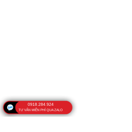
0918.284.924
TƯ VẤN MIỄN PHÍ QUA ZALO