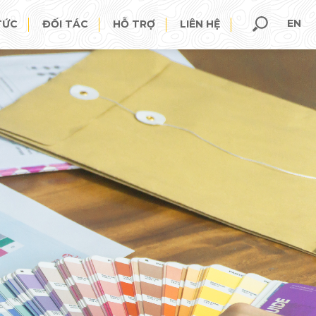
EN
TỨC
ĐỐI TÁC
HỖ TRỢ
LIÊN HỆ