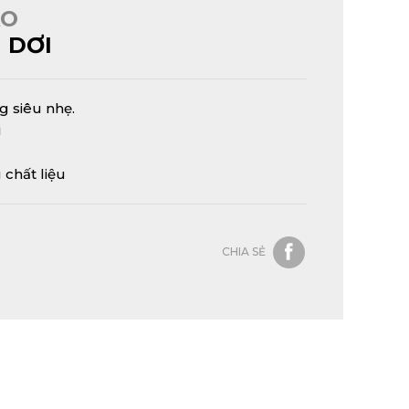
ÁO
 DƠI
ng siêu nhẹ.
i
 chất liệu
CHIA SẺ