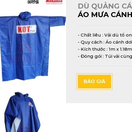
DÙ QUẢNG C
ÁO MƯA CÁNH
- Chất liêu : Vải dù tổ o
- Quy cách : Áo cánh dơ
- Kích thước : 1m x 1.18m
- Đóng gói : Túi vải cùng
BÁO GIÁ