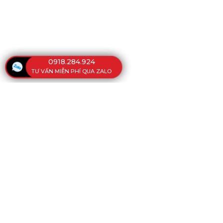
0918.284.924
TƯ VẤN MIỄN PHÍ QUA ZALO
CÔNG TY 
VĂN PHÒNG
108 Kinh Dương Vương, Phường Phú
Minh, Việt Nam