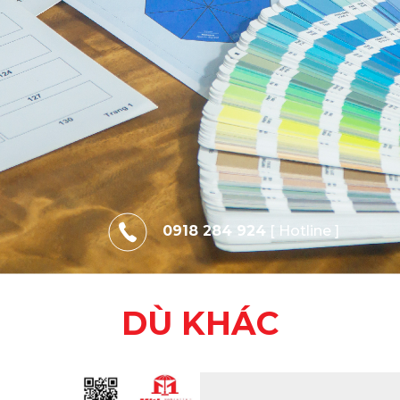
0918 284 924
[ Hotline ]
DÙ KHÁC