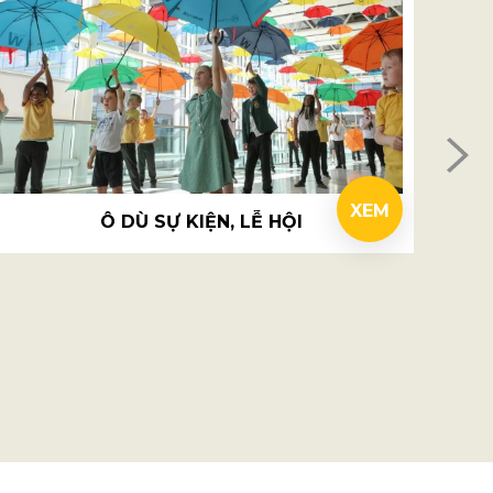
XEM
Ô DÙ SỰ KIỆN, LỄ HỘI