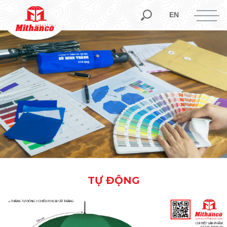
EN
TỰ ĐỘNG