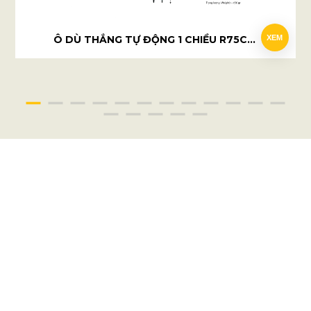
Ô DÙ THẲNG TỰ ĐỘNG 1 CHIỀU R75CM - THE DALAT
XEM