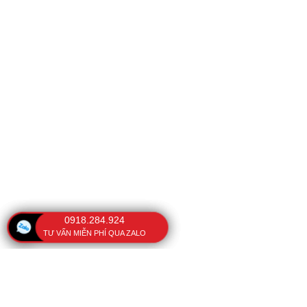
0918.284.924
TƯ VẤN MIỄN PHÍ QUA ZALO