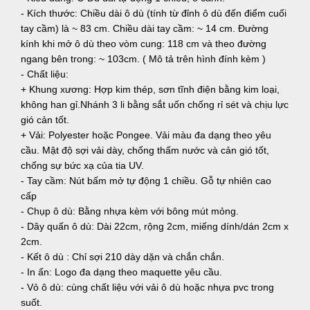
- Kích thước: Chiều dài ô dù (tính từ đỉnh ô dù đến điểm cuối
tay cầm) là ~ 83 cm. Chiều dài tay cầm: ~ 14 cm. Đường
kính khi mở ô dù theo vòm cung: 118 cm và theo đường
ngang bên trong: ~ 103cm. ( Mô tả trên hình đính kèm )
- Chất liệu:
+ Khung xương: Hợp kim thép, sơn tĩnh điện bằng kim loại,
không han gỉ.Nhánh 3 li bằng sắt uốn chống rỉ sét và chịu lực
gió cản tốt.
+ Vải: Polyester hoặc Pongee. Vải màu đa dạng theo yêu
cầu. Mật độ sợi vải dày, chống thấm nước và cản gió tốt,
chống sự bức xạ của tia UV.
- Tay cầm: Nút bấm mở tự động 1 chiều. Gỗ tự nhiên cao
cấp
- Chụp ô dù: Bằng nhựa kèm với bông mút mỏng.
- Dây quấn ô dù: Dài 22cm, rộng 2cm, miếng dính/dán 2cm x
2cm.
- Kết ô dù : Chỉ sợi 210 dày dặn và chắn chắn.
- In ấn: Logo đa dạng theo maquette yêu cầu.
- Vỏ ô dù: cùng chất liệu với vải ô dù hoặc nhựa pvc trong
suốt.