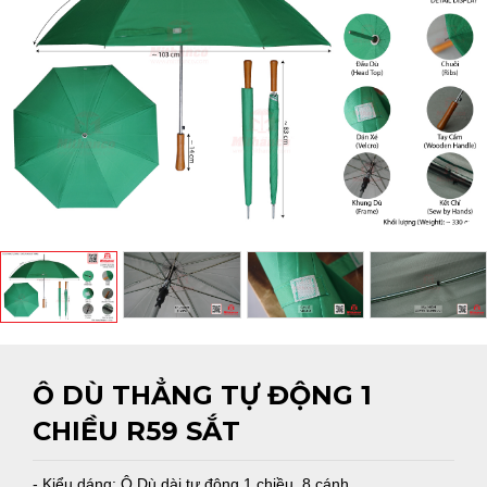
Ô DÙ THẲNG TỰ ĐỘNG 1
CHIỀU R59 SẮT
- Kiểu dáng: Ô Dù dài tự động 1 chiều, 8 cánh.