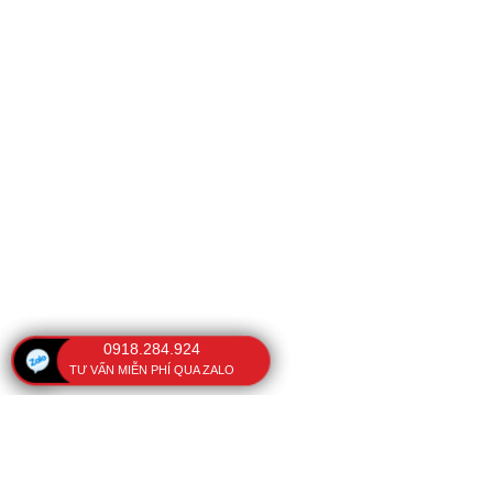
0918.284.924
TƯ VẤN MIỄN PHÍ QUA ZALO