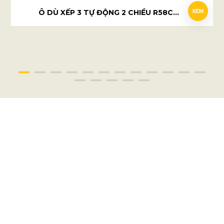
Ô DÙ XẾP 3 TỰ ĐỘNG 2 CHIỀU R58CM - FERTILITY CLINIC
XEM