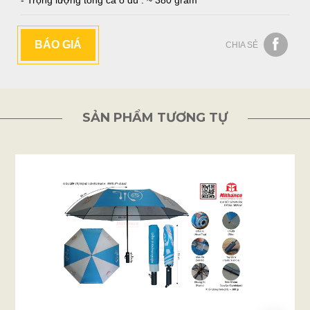
- Trọng lượng tổng cả ô dù : ~ 380 gram
BÁO GIÁ
CHIA SẺ
SẢN PHẨM TƯƠNG TỰ