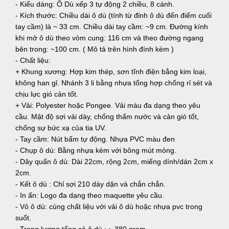
- Kiểu dáng: Ô Dù xếp 3 tự động 2 chiều, 8 cánh.
- Kích thước: Chiều dài ô dù (tính từ đỉnh ô dù đến điểm cuối
tay cầm) là ~ 33 cm. Chiều dài tay cầm: ~9 cm. Đường kính
khi mở ô dù theo vòm cung: 116 cm và theo đường ngang
bên trong: ~100 cm. ( Mô tả trên hình đính kèm )
- Chất liệu:
+ Khung xương: Hợp kim thép, sơn tĩnh điện bằng kim loại,
không han gỉ. Nhánh 3 li bằng nhựa tổng hợp chống rỉ sét và
chịu lực gió cản tốt.
+ Vải: Polyester hoặc Pongee. Vải màu đa dạng theo yêu
cầu. Mật độ sợi vải dày, chống thấm nước và cản gió tốt,
chống sự bức xạ của tia UV.
- Tay cầm: Nút bấm tự động. Nhựa PVC màu đen
- Chụp ô dù: Bằng nhựa kèm với bông mút mỏng.
- Dây quấn ô dù: Dài 22cm, rộng 2cm, miếng dính/dán 2cm x
2cm.
- Kết ô dù : Chỉ sợi 210 dày dặn và chắn chắn.
- In ấn: Logo đa dạng theo maquette yêu cầu.
- Vỏ ô dù: cùng chất liệu với vải ô dù hoặc nhựa pvc trong
suốt.