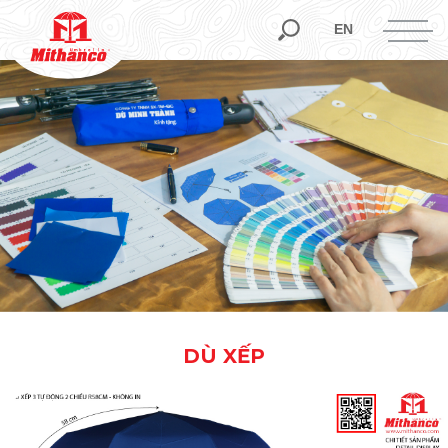
EN
DÙ XẾP