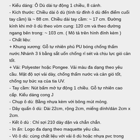
- Kiểu dáng: Ô Dù dài tự động 1 chiều, 8 cánh.
- Kích thước: Chiều dài ô dù (tính từ đỉnh ô dù đến điểm cuối
tay cầm) là ~ 88 cm. Chiều dài tay cầm: ~ 17 cm. Đường
kính khi mở ô dù theo vòm cung: 120 cm và theo đường
ngang bên trong: ~ 103 cm. ( Mô tả trên hình đính kèm )
- Chất liệu:
+ Khung xương: Gỗ tự nhiên phủ PU bóng chống thấm
nước.Nhánh 3 li bằng sắt uốn chống rỉ sét và chịu lực gió cản
tốt.
+ Vải: Polyester hoặc Pongee. Vải màu đa dạng theo yêu
cầu. Mật độ sợi vải dày, chống thấm nước và cản gió tốt,
chống sự bức xạ của tia UV.
- Tay cầm: Nút bấm mở tự động 1 chiều. Gỗ tự nhiên cao
cấp. Kiểu dáng cong J
- Chụp ô dù: Bằng nhựa kèm với bông mút mỏng.
- Dây quấn ô dù: Dài 22cm, rộng 2cm, miếng dính/dán 2cm x
2cm.
- Kết ô dù : Chỉ sợi 210 dày dặn và chắn chắn.
- In ấn: Logo đa dạng theo maquette yêu cầu.
- Vỏ ô dù: cùng chất liệu với vải ô dù hoặc nhựa pvc trong