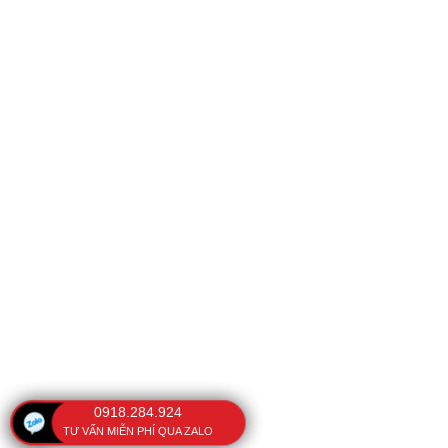
0918.284.924
TƯ VẤN MIỄN PHÍ QUA ZALO