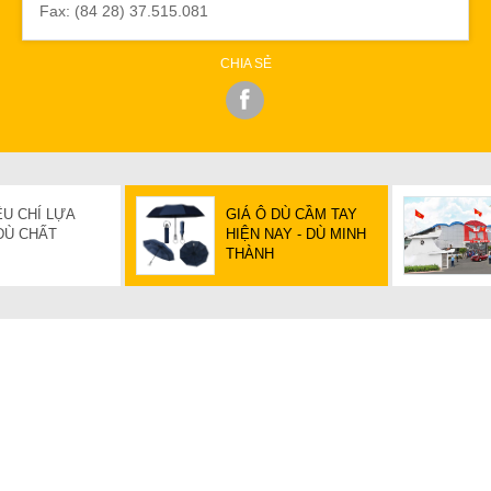
Fax: (84 28) 37.515.081
CHIA SẺ
ÊU CHÍ LỰA
GIÁ Ô DÙ CẦM TAY
DÙ CHẤT
HIỆN NAY - DÙ MINH
THÀNH