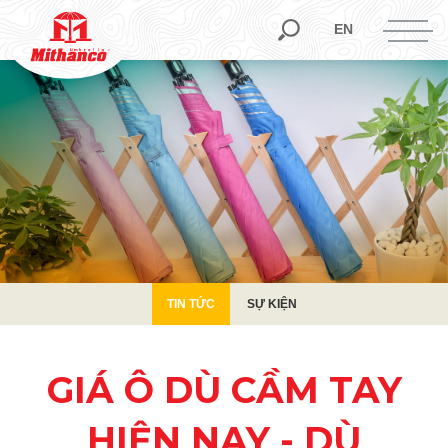
TIN TỨC
SỰ KIỆN
EN
TIN TỨC
SỰ KIỆN
GIÁ Ô DÙ CẦM TAY
HIỆN NAY - DÙ