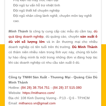
Đội ngũ tư vấn hỗ trợ nhiệt tình
Đội ngũ thiết kế chuyên nghiệp
Đội ngũ nhân công lành nghề, chuyên môn tay nghề
cao.
Minh Thành
là công ty cung cấp các mẫu dù cầm tay,
dù
quà tặng doanh nghiệp
, dù quảng cáo, chuyên
sản xuất ô
dù với số lượng lớn
và in ấn thương mại cho nhiều
doanh nghiệp có tên tuổi trên thị trường.
Dù Minh Thành
có thâm niên nhiều năm trong lĩnh vực này, chúng tôi luôn
tự hào rằng mình là một trong những đơn vị đáng hợp tác
khi các doanh nghiệp có nhu cầu sản xuất ô dù.
Công ty TNHH Sản Xuất - Thương Mại - Quảng Cáo Dù
Minh Thành
Hotline:
(84 28) 38.754.751
-
(84 28) 37.515.080
Website:
https://mithanco.com/
Địa chỉ: 108 Kinh Dương Vương - P.13 - Q.6 - TP.HCM
Email:
mithanco.vn@gmail.com