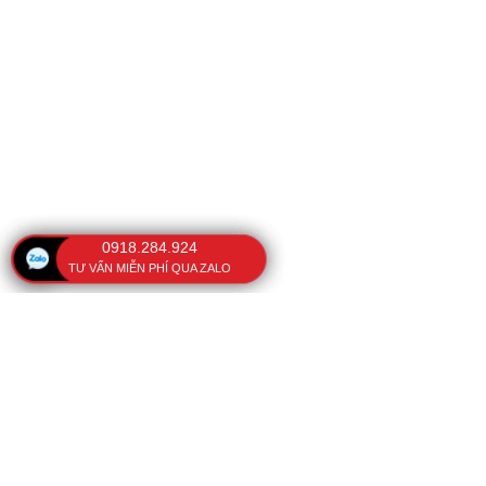
0918.284.924
TƯ VẤN MIỄN PHÍ QUA ZALO
VĂN PHÒNG
BÀI VIẾT NỔI BẬT
Ô che nắng cầm tay
108 Kinh Dương Vương,
Phường Phú Lâm, TP. Hồ
Cách sửa ô dù cầm tay