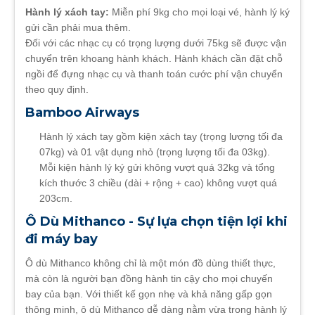
Hành lý xách tay:
Miễn phí 9kg cho mọi loại vé, hành lý ký
gửi cần phải mua thêm.
Đối với các nhạc cụ có trọng lượng dưới 75kg sẽ được vận
chuyển trên khoang hành khách. Hành khách cần đặt chỗ
ngồi để đựng nhạc cụ và thanh toán cước phí vận chuyển
theo quy định.
Bamboo Airways
Hành lý xách tay gồm kiện xách tay (trọng lượng tối đa
07kg) và 01 vật dụng nhỏ (trọng lượng tối đa 03kg).
Mỗi kiện hành lý ký gửi không vượt quá 32kg và tổng
kích thước 3 chiều (dài + rộng + cao) không vượt quá
203cm.
Ô Dù Mithanco - Sự lựa chọn tiện lợi khi
đi máy bay
Ô dù Mithanco không chỉ là một món đồ dùng thiết thực,
mà còn là người bạn đồng hành tin cậy cho mọi chuyến
bay của bạn. Với thiết kế gọn nhẹ và khả năng gấp gọn
thông minh, ô dù Mithanco dễ dàng nằm vừa trong hành lý