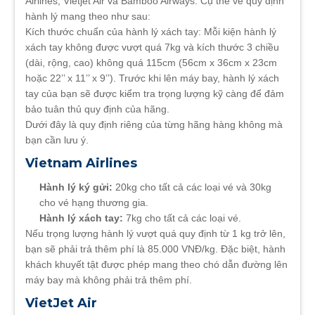
Airlines, Vietjet Air và Bamboo Airways. Cụ thể về quy định
hành lý mang theo như sau:
Kích thước chuẩn của hành lý xách tay: Mỗi kiện hành lý
xách tay không được vượt quá 7kg và kích thước 3 chiều
(dài, rộng, cao) không quá 115cm (56cm x 36cm x 23cm
hoặc 22’’ x 11’’ x 9’’). Trước khi lên máy bay, hành lý xách
tay của bạn sẽ được kiểm tra trọng lượng kỹ càng để đảm
bảo tuân thủ quy định của hãng.
Dưới đây là quy định riêng của từng hãng hàng không mà
bạn cần lưu ý.
Vietnam Airlines
Hành lý ký gửi:
20kg cho tất cả các loại vé và 30kg
cho vé hạng thương gia.
Hành lý xách tay:
7kg cho tất cả các loại vé.
Nếu trọng lượng hành lý vượt quá quy định từ 1 kg trở lên,
bạn sẽ phải trả thêm phí là 85.000 VNĐ/kg. Đặc biệt, hành
khách khuyết tật được phép mang theo chó dẫn đường lên
máy bay mà không phải trả thêm phí.
VietJet Air