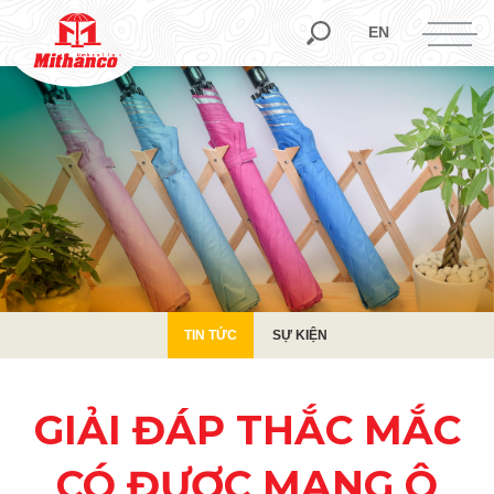
TIN TỨC
SỰ KIỆN
EN
TIN TỨC
SỰ KIỆN
GIẢI ĐÁP THẮC MẮC
CÓ ĐƯỢC MANG Ô