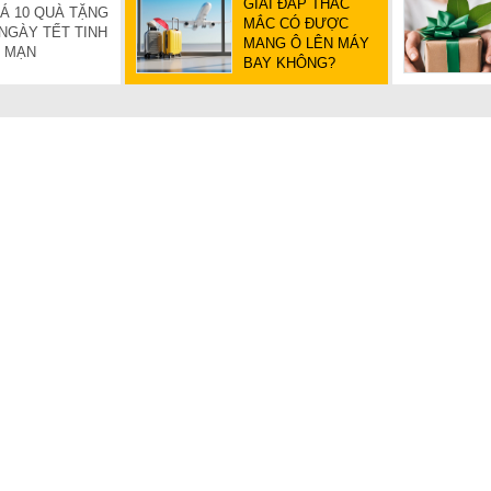
GIẢI ĐÁP THẮC
Á 10 QUÀ TẶNG
MẮC CÓ ĐƯỢC
 NGÀY TẾT TINH
MANG Ô LÊN MÁY
G MẠN
BAY KHÔNG?