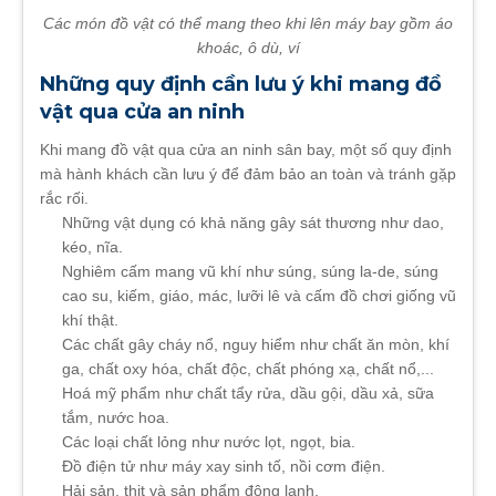
Các món đồ vật có thể mang theo khi lên máy bay gồm áo
khoác, ô dù, ví
Những quy định cần lưu ý khi mang đồ
vật qua cửa an ninh
Khi mang đồ vật qua cửa an ninh sân bay, một số quy định
mà hành khách cần lưu ý để đảm bảo an toàn và tránh gặp
rắc rối.
Những vật dụng có khả năng gây sát thương như dao,
kéo, nĩa.
Nghiêm cấm mang vũ khí như súng, súng la-de, súng
cao su, kiếm, giáo, mác, lưỡi lê và cấm đồ chơi giống vũ
khí thật.
Các chất gây cháy nổ, nguy hiểm như chất ăn mòn, khí
ga, chất oxy hóa, chất độc, chất phóng xạ, chất nổ,...
Hoá mỹ phẩm như chất tẩy rửa, dầu gội, dầu xả, sữa
tắm, nước hoa.
Các loại chất lỏng như nước lọt, ngọt, bia.
Đồ điện tử như máy xay sinh tố, nồi cơm điện.
Hải sản, thịt và sản phẩm đông lạnh.