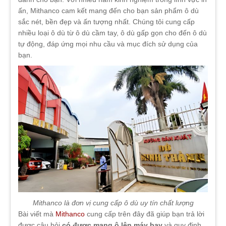
ấn, Mithanco cam kết mang đến cho bạn sản phẩm ô dù
sắc nét, bền đẹp và ấn tượng nhất. Chúng tôi cung cấp
nhiều loại ô dù từ ô dù cầm tay, ô dù gấp gọn cho đến ô dù
tự động, đáp ứng mọi nhu cầu và mục đích sử dụng của
bạn.
Mithanco là đơn vị cung cấp ô dù uy tín chất lượng
Bài viết mà
Mithanco
cung cấp trên đây đã giúp bạn trả lời
được câu hỏi
có được mang ô lên máy bay
và quy định