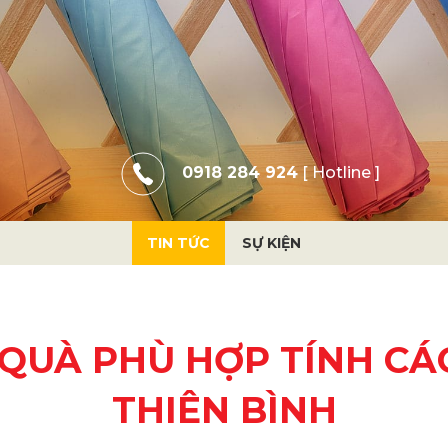
0918 284 924
[ Hotline ]
TIN TỨC
SỰ KIỆN
 QUÀ PHÙ HỢP TÍNH CÁ
THIÊN BÌNH