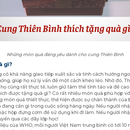
Những món quà đáng yêu dành cho cung Thiên Bình
à gì?
có khả năng giao tiếp xuất sắc và tính cách hướng ngoại
huống, giúp họ xử lý vấn đề một cách khéo léo. Nhờ đó, 
họ cũng rất thực tế, luôn giữ tâm thế tỉnh táo và đề c
ích được tặng quà gì​? Có rất nhiều món quà phù hợp v
g món quà thiết thực, thể hiện được sự chân thành của 
đang cần gì trong cuộc sống hàng ngày. Nếu người nhận
hoặc hộp đựng cơm để sử dụng khi đi làm. Nếu người nhận
uyển qua các dãy lớp học!
 liệu của WHO, mỗi người Việt Nam trung bình có tới 10 