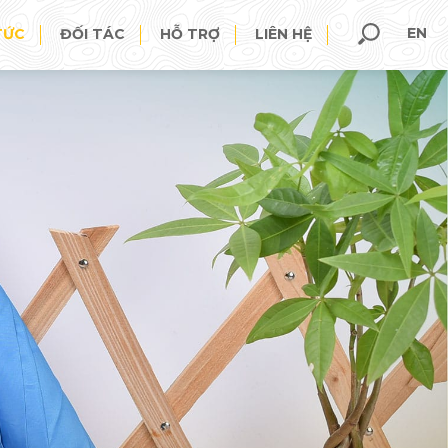
EN
TỨC
ĐỐI TÁC
HỖ TRỢ
LIÊN HỆ