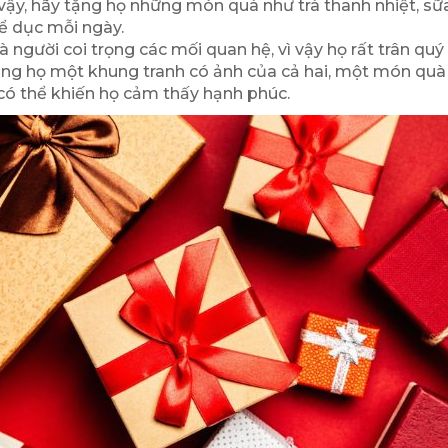
vậy, hãy tặng họ những món quà như trà thanh nhiệt, sữa
thể dục mỗi ngày.
 là người coi trọng các mối quan hệ, vì vậy họ rất trân
ng họ một khung tranh có ảnh của cả hai, một món quà
có thể khiến họ cảm thấy hạnh phúc.