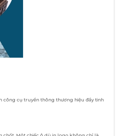
 công cụ truyền thông thương hiệu đầy tinh
 chốt. Một chiếc ô dù in logo không chỉ là