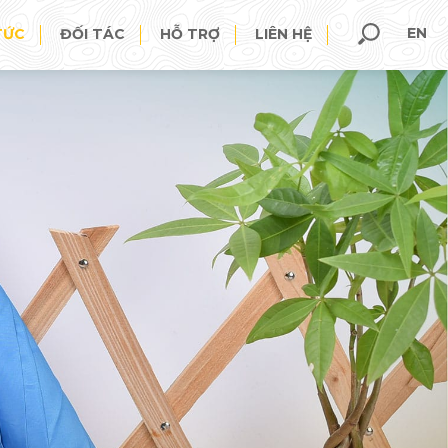
EN
TỨC
ĐỐI TÁC
HỖ TRỢ
LIÊN HỆ