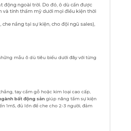
t động ngoài trời. Do đó, ô dù cần được
 và tính thẩm mỹ dưới mọi điều kiện thời
he nắng tại sự kiện, cho đội ngũ sales),
những mẫu ô dù tiêu biểu dưới đây với từng
 thẳng, tay cầm gỗ hoặc kim loại cao cấp,
ngành bất động sản
giúp nâng tầm sự kiện
ến 1m5, đủ lớn để che cho 2-3 người, đảm