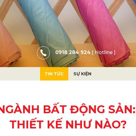
0918 284 924
[ Hotline ]
TIN TỨC
SỰ KIỆN
NGÀNH BẤT ĐỘNG SẢN
THIẾT KẾ NHƯ NÀO?