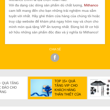
Với đa dạng các dòng sản phẩm dù chất lượng,
Mithanco
cam kết mang đến cho bạn những trải nghiệm mua sắm
tuyệt vời nhất. Hãy ghé thăm cửa hàng của chúng tôi hoặc
truy cập website để khám phá ngay hôm nay và chọn cho
mình món quà tặng VIP ấn tượng nhất. Đừng bỏ lỡ cơ hội
sở hữu những sản phẩm độc đáo và ý nghĩa từ Mithanco!
CHIA SẺ
TOP 15+ QUÀ
5+ QUÀ TẶNG
TẶNG VIP CHO
ỘC ĐÁO CHO
KHÁCH HÀNG
HÀNG
THÂN THIẾT CỦA
DOANH NGHIỆP