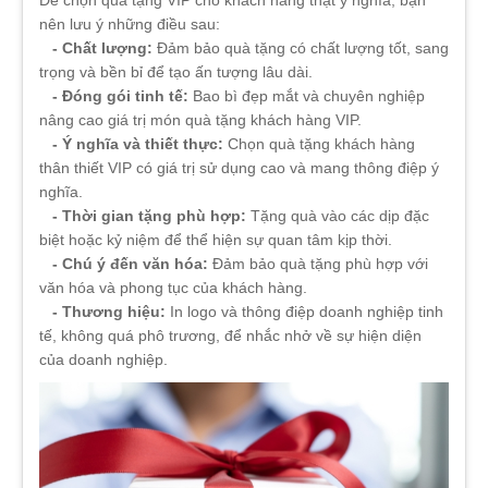
Để chọn quà tặng VIP cho khách hàng thật ý nghĩa, bạn
nên lưu ý những điều sau:
- Chất lượng:
Đảm bảo quà tặng có chất lượng tốt, sang
trọng và bền bỉ để tạo ấn tượng lâu dài.
- Đóng gói tinh tế:
Bao bì đẹp mắt và chuyên nghiệp
nâng cao giá trị món quà tặng khách hàng VIP.
- Ý nghĩa và thiết thực:
Chọn quà tặng khách hàng
thân thiết VIP có giá trị sử dụng cao và mang thông điệp ý
nghĩa.
- Thời gian tặng phù hợp:
Tặng quà vào các dịp đặc
biệt hoặc kỷ niệm để thể hiện sự quan tâm kịp thời.
- Chú ý đến văn hóa:
Đảm bảo quà tặng phù hợp với
văn hóa và phong tục của khách hàng.
- Thương hiệu:
In logo và thông điệp doanh nghiệp tinh
tế, không quá phô trương, để nhắc nhở về sự hiện diện
của doanh nghiệp.