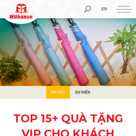
TIN TỨC
SỰ KIỆN
EN
TIN TỨC
SỰ KIỆN
TOP 15+ QUÀ TẶNG
VIP CHO KHÁCH