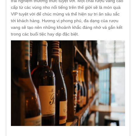
trải nghiệm thưởng thức tuyệt vời. Một chai rượu vang cao
cấp từ các vùng nho nổi tiếng trên thế giới sẽ là món quà
VIP tuyệt vời để chúc mừng và thể hiện sự tri ân sâu sắc
tới khách hàng. Hương vị phong phú, đa dạng của rượu
vang sẽ tạo nên những khoảnh khắc đáng nhớ và gắn kết
trong các buổi tiệc hay dịp đặc biệt.