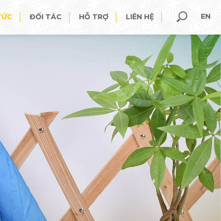
EN
TỨC
ĐỐI TÁC
HỖ TRỢ
LIÊN HỆ