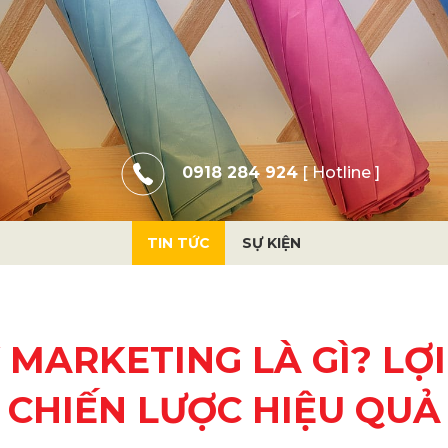
0918 284 924
[ Hotline ]
TIN TỨC
SỰ KIỆN
 MARKETING LÀ GÌ? LỢI 
CHIẾN LƯỢC HIỆU QUẢ