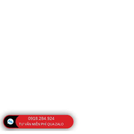
0918.284.924
TƯ VẤN MIỄN PHÍ QUA ZALO