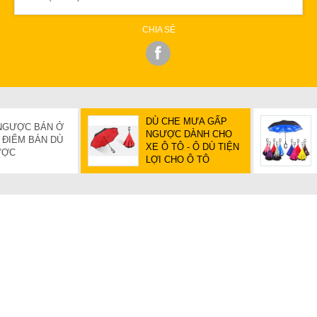
CHIA SẺ
DÙ CHE MƯA GẤP
NGƯỢC BÁN Ở
NGƯỢC DÀNH CHO
 ĐIỂM BÁN DÙ
XE Ô TÔ - Ô DÙ TIỆN
ƯỢC
LỢI CHO Ô TÔ