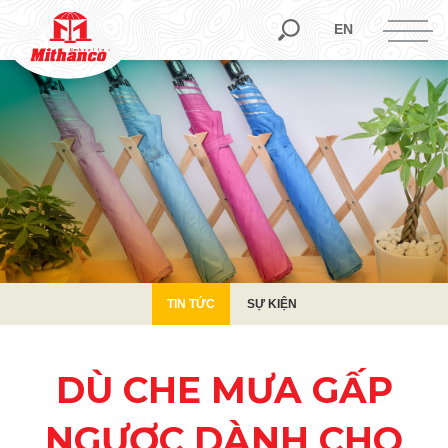
TIN TỨC
SỰ KIỆN
EN
TIN TỨC
SỰ KIỆN
DÙ CHE MƯA GẤP
NGƯỢC DÀNH CHO