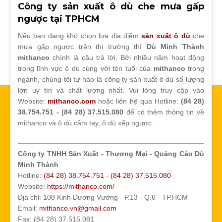
Công ty sản xuất ô dù che mưa gấp
ngược tại TPHCM
Nếu bạn đang khó chọn lựa địa điểm
sản xuất ô dù
che
mưa gấp ngược trên thị trường thì
Dù Minh Thành
mithanco
chính là câu trả lời. Bởi nhiều năm hoạt động
trong lĩnh vực ô dù cùng với tên tuổi của
mithanco
trong
ngành, chúng tôi tự hào là công ty sản xuất ô dù số lượng
lớn uy tín và chất lượng nhất. Vui lòng truy cập vào
Website:
mithanco.com
hoặc liên hệ qua Hotline:
(84 28)
38.754.751 - (84 28) 37.515.080
để có thêm thông tin về
mithanco và ô dù cầm tay, ô dù xếp ngược.
Công ty TNHH Sản Xuất - Thương Mại - Quảng Cáo Dù
Minh Thành
Hotline:
(84 28) 38.754.751
-
(84 28) 37.515.080
Website:
https://mithanco.com/
Địa chỉ: 108 Kinh Dương Vương - P.13 - Q.6 - TP.HCM
Email:
mithanco.vn@gmail.com
Fax: (84 28) 37.515.081