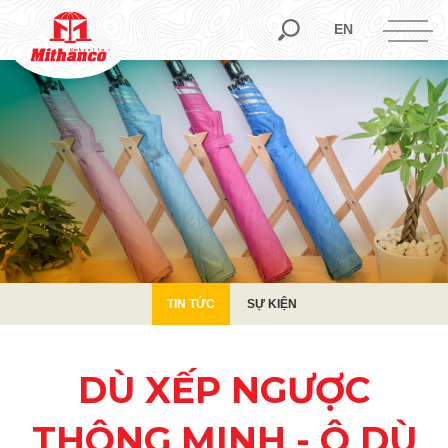
TIN TỨC
SỰ KIỆN
EN
TIN TỨC
SỰ KIỆN
DÙ XẾP NGƯỢC
THÔNG MINH - Ô DÙ