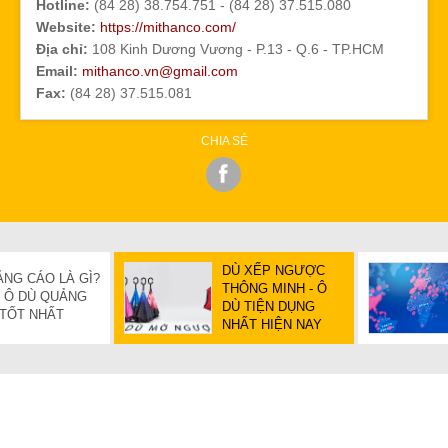
Hotline:
(84 28) 38.754.751 - (84 28) 37.515.080
Website:
https://mithanco.com/
Địa chỉ:
108 Kinh Dương Vương - P.13 - Q.6 - TP.HCM
Email:
mithanco.vn@gmail.com
Fax:
(84 28) 37.515.081
CHIA SẺ
DÙ XẾP NGƯỢC
ẢNG CÁO LÀ GÌ?
THÔNG MINH - Ô
 Ô DÙ QUẢNG
DÙ TIỆN DỤNG
 TỐT NHẤT
NHẤT HIỆN NAY