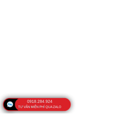
0918.284.924
TƯ VẤN MIỄN PHÍ QUA ZALO