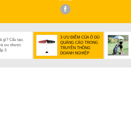
3 ƯU ĐIỂM CỦA Ô DÙ
à gì? Cấu tạo,
QUẢNG CÁO TRONG
 và ưu nhược
TRUYỀN THÔNG
ấp 3
DOANH NGHIỆP