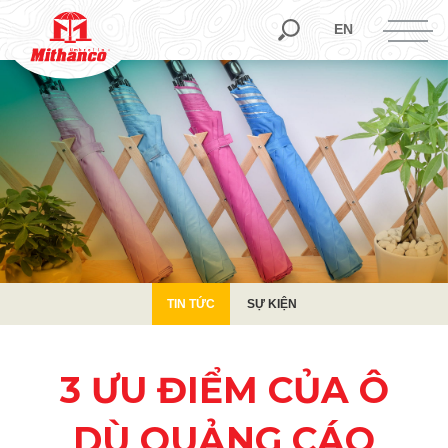
TIN TỨC
SỰ KIỆN
EN
TIN TỨC
SỰ KIỆN
3 ƯU ĐIỂM CỦA Ô
DÙ QUẢNG CÁO