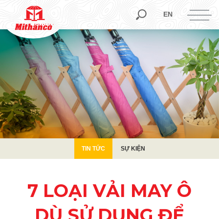
TIN TỨC
SỰ KIỆN
EN
TIN TỨC
SỰ KIỆN
7 LOẠI VẢI MAY Ô
DÙ SỬ DỤNG ĐỂ