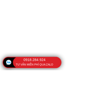
0918.284.924
TƯ VẤN MIỄN PHÍ QUA ZALO
VĂN PHÒNG
BÀI VIẾT NỔI BẬT
Ô che nắng cầm tay
108 Kinh Dương Vương,
Phường Phú Lâm, TP. Hồ