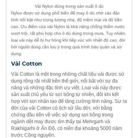
Vải Nylon dùng trong sản xuất ô dù
Nylon được sử dụng phổ biến để may ô dù nhờ các đặc
tính nổi bật như trọng lượng nhẹ, độ mềm mại và độ bền
cao. Ưu điểm của vải Nylon là khả năng chống thấm nước
vượt trội, rất phù hợp cho ô dù dùng trong mưa. Tuy nhiên,
loại vải này dễ bị hư hỏng khi tiếp xúc với nhiệt độ cao, đòi
hỏi người dùng cần lưu ý trong quá trình bảo quản và sử
dụng.
Vải Cotton
Vải Cotton là một trong những chất liệu vải được sử
dụng rộng rãi nhất trên thế giới, nổi bật với sự đa
năng và những đặc tính ưu việt. Loại vải này được
sản xuất chủ yếu từ sợi bông tự nhiên, đôi khi kết
hợp với sợi nhân tạo để tăng cường tính năng. Sự ra
đời của vải Cotton có lịch sử lâu đời, với bằng
chứng đầu tiên về việc sử dụng sợi bông trong
ngành dệt may được tìm thấy tại Mehrgarh và
Rakhigarhi ở Ấn Độ, có niên đại khoảng 5000 năm
trước Công nguyên.