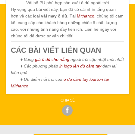
Vải bố PU phù hợp sản xuất ô dù ngoài trời
Hy vọng qua bài viết này, bạn đã có cái nhìn tổng quan
hơn về các loại
vải may ô dù
. Tại
Mithanco
, chúng tôi cam
kết cung cấp cho khách hàng những chiếc ô chất lượng
cao, với những tính năng đầy tiện ích. Liên hệ ngay với
chúng tôi để được tư vấn chi tiết!
CÁC BÀI VIẾT LIÊN QUAN
♦ Bảng
giá ô dù che nắng
ngoài trời cập nhật mới nhất
♦ Các phương pháp
in logo lên dù cầm tay
đem lại
hiệu quả
♦ Ưu điểm nổi trội của
ô dù cầm tay loại lớn tại
Mithanco
CHIA SẺ