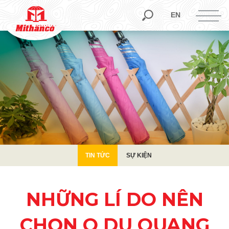
TIN TỨC
SỰ KIỆN
EN
TIN TỨC
SỰ KIỆN
NHỮNG LÍ DO NÊN
CHỌN O DU QUANG