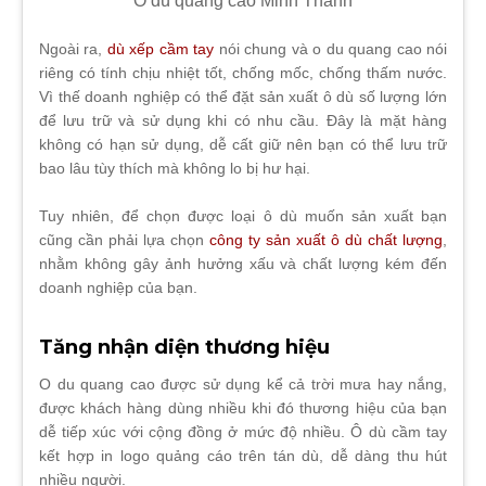
Ô dù quảng cáo Minh Thành
Ngoài ra,
dù xếp cầm tay
nói chung và o du quang cao nói
riêng có tính chịu nhiệt tốt, chống mốc, chống thấm nước.
Vì thế doanh nghiệp có thể đặt sản xuất ô dù số lượng lớn
để lưu trữ và sử dụng khi có nhu cầu. Đây là mặt hàng
không có hạn sử dụng, dễ cất giữ nên bạn có thể lưu trữ
bao lâu tùy thích mà không lo bị hư hại.
Tuy nhiên, để chọn được loại ô dù muốn sản xuất bạn
cũng cần phải lựa chọn
công ty sản xuất ô dù chất lượng
,
nhằm không gây ảnh hưởng xấu và chất lượng kém đến
doanh nghiệp của bạn.
Tăng nhận diện thương hiệu
O du quang cao được sử dụng kể cả trời mưa hay nắng,
được khách hàng dùng nhiều khi đó thương hiệu của bạn
dễ tiếp xúc với cộng đồng ở mức độ nhiều. Ô dù cầm tay
kết hợp in logo quảng cáo trên tán dù, dễ dàng thu hút
nhiều người.