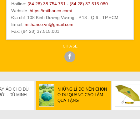
Hotline:
(84 28) 38.754.751
-
(84 28) 37.515.080
Website:
https://mithanco.com/
Địa chỉ: 108 Kinh Dương Vương - P.13 - Q.6 - TP.HCM
Email:
mithanco.vn@gmail.com
Fax: (84 28) 37.515.081
CHIA SẺ
AY ÁO CHO DÙ
NHỮNG LÍ DO NÊN CHỌN
ỜI - DÙ MINH
O DU QUANG CAO LÀM
QUÀ TẶNG