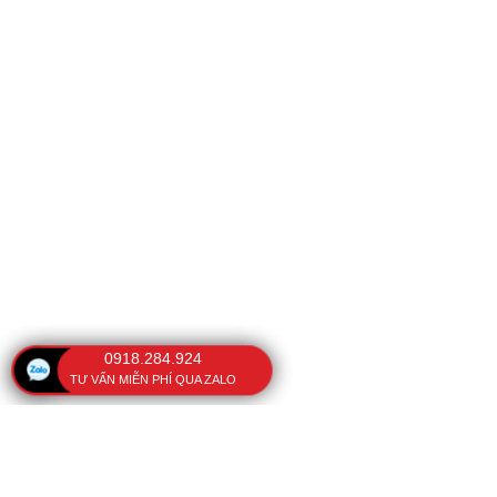
0918.284.924
TƯ VẤN MIỄN PHÍ QUA ZALO