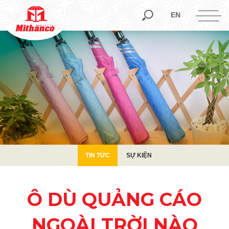
TIN TỨC
SỰ KIỆN
EN
TIN TỨC
SỰ KIỆN
Ô DÙ QUẢNG CÁO
NGOÀI TRỜI NÀO