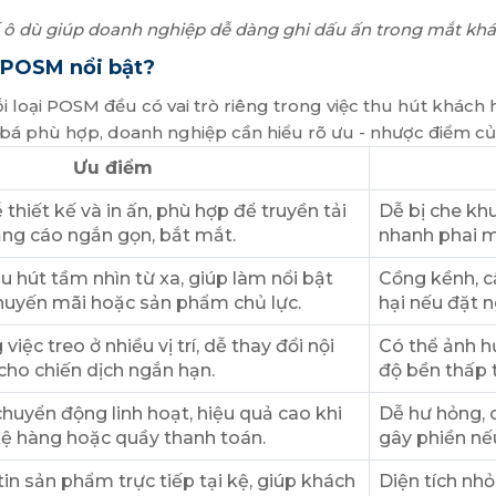
ế ô dù giúp doanh nghiệp dễ dàng ghi dấu ấn trong mắt kh
ù POSM nổi bật?
 loại POSM đều có vai trò riêng trong việc thu hút khách 
bá phù hợp, doanh nghiệp cần hiểu rõ ưu - nhược điểm của
Ưu điểm
ễ thiết kế và in ấn, phù hợp để truyền tải
Dễ bị che kh
ng cáo ngắn gọn, bắt mắt.
nhanh phai mà
hu hút tầm nhìn từ xa, giúp làm nổi bật
Cồng kềnh, c
huyến mãi hoặc sản phẩm chủ lực.
hại nếu đặt ng
việc treo ở nhiều vị trí, dễ thay đổi nội
Có thể ảnh hư
cho chiến dịch ngắn hạn.
độ bền thấp 
huyển động linh hoạt, hiệu quả cao khi
Dễ hư hỏng, c
kệ hàng hoặc quầy thanh toán.
gây phiền nế
tin sản phẩm trực tiếp tại kệ, giúp khách
Diện tích nhỏ