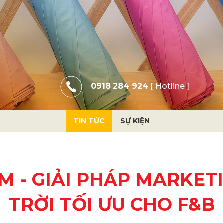
0918 284 924
[ Hotline ]
TIN TỨC
SỰ KIỆN
M - GIẢI PHÁP MARKET
TRỜI TỐI ƯU CHO F&B