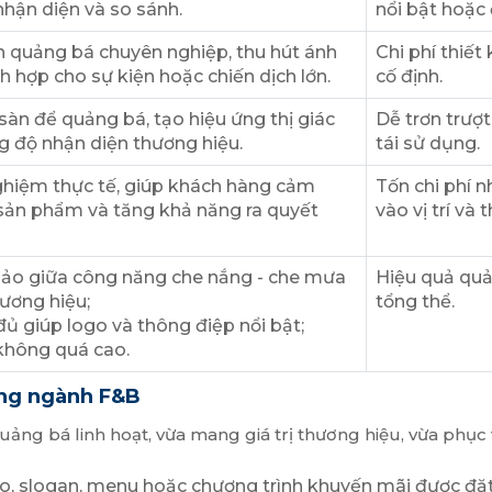
hận diện và so sánh.
nổi bật hoặc đ
 quảng bá chuyên nghiệp, thu hút ánh
Chi phí thiết
h hợp cho sự kiện hoặc chiến dịch lớn.
cố định.
àn để quảng bá, tạo hiệu ứng thị giác
Dễ trơn trượ
g độ nhận diện thương hiệu.
tái sử dụng.
nghiệm thực tế, giúp khách hàng cảm
Tốn chi phí 
 sản phẩm và tăng khả năng ra quyết
vào vị trí và 
hảo giữa công năng che nắng - che mưa
Hiệu quả quản
ương hiệu;
tổng thể.
 đủ giúp logo và thông điệp nổi bật;
 không quá cao.
ong ngành F&B
ảng bá linh hoạt, vừa mang giá trị thương hiệu, vừa phục
go, slogan, menu hoặc chương trình khuyến mãi được đặt