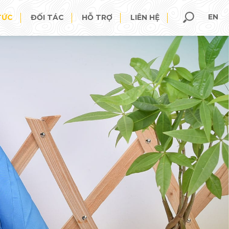
EN
TỨC
ĐỐI TÁC
HỖ TRỢ
LIÊN HỆ