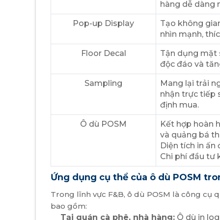
hàng dễ dàng n
Pop-up Display
Tạo không gian
nhìn mạnh, thíc
Floor Decal
Tận dụng mặt s
độc đáo và tăn
Sampling
Mang lại trải 
nhận trực tiếp
định mua.
Ô dù POSM
Kết hợp hoàn 
và quảng bá th
Diện tích in ấn
Chi phí đầu tư
Ứng dụng cụ thể của ô dù POSM tr
Trong lĩnh vực F&B, ô dù POSM là công cụ qu
bao gồm:
Tại quán cà phê, nhà hàng:
Ô dù in lo