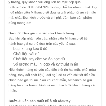
ý tưởng, quý khách vui lòng liên hệ trực tiếp qua
hotline/Zalo: 0918.284.924 để được hỗ trợ nhanh nhất. Đội
ngũ nhân viên Mithanco sẽ đưa ra giải pháp tối ưu về mẫu
mã, chất liệu, kích thước và chi phí, đảm bảo sản phẩm
đúng mong đợi.
Bước 2: Báo giá chi tiết cho khách hàng
Sau khi tiếp nhận yêu cầu, nhân viên Mithanco sẽ tiến
hành báo giá cụ thể dựa trên các yếu tố sau:
Loại khung kèo ô dù
Chất liệu vải dù
Chất liệu tay cầm và áo bọc dù
Số lượng màu in logo và kỹ thuật in ấn
Nếu khách hàng có yêu cầu đặc biệt (in hai mặt, phối màu
riêng, thay đổi chất liệu), đội ngũ sẽ tư vấn chi tiết để điều
chỉnh báo giá tối ưu. Sau khi chốt mẫu, Mithanco sẽ gửi
bảng báo giá hoàn chỉnh và minh bạch để khách hàng xác
nhận.
Bước 3: Lên bản thiết kế ô dù cầm tay
Khách hàng gửi file thiết kế logo, slogan hoặc thông điệp