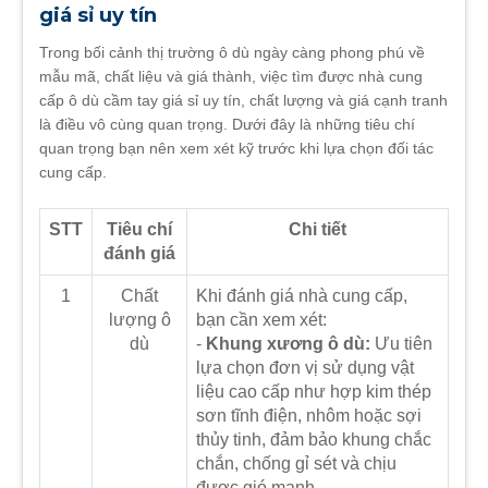
giá sỉ uy tín
Trong bối cảnh thị trường ô dù ngày càng phong phú về
mẫu mã, chất liệu và giá thành, việc tìm được nhà cung
cấp ô dù cầm tay giá sỉ uy tín, chất lượng và giá cạnh tranh
là điều vô cùng quan trọng. Dưới đây là những tiêu chí
quan trọng bạn nên xem xét kỹ trước khi lựa chọn đối tác
cung cấp.
STT
Tiêu chí
Chi tiết
đánh giá
1
Chất
Khi đánh giá nhà cung cấp,
lượng ô
bạn cần xem xét:
dù
-
Khung xương ô dù:
Ưu tiên
lựa chọn đơn vị sử dụng vật
liệu cao cấp như hợp kim thép
sơn tĩnh điện, nhôm hoặc sợi
thủy tinh, đảm bảo khung chắc
chắn, chống gỉ sét và chịu
được gió mạnh.