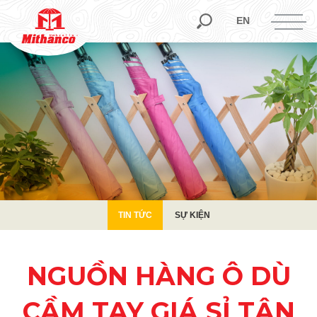
TIN TỨC
SỰ KIỆN
EN
TIN TỨC
SỰ KIỆN
NGUỒN HÀNG Ô DÙ
CẦM TAY GIÁ SỈ TẬN