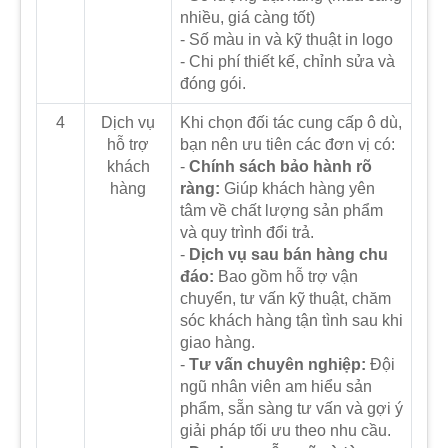
nhiều, giá càng tốt)
- Số màu in và kỹ thuật in logo
- Chi phí thiết kế, chỉnh sửa và
đóng gói.
4
Dịch vụ
Khi chọn đối tác cung cấp ô dù,
hỗ trợ
bạn nên ưu tiên các đơn vị có:
khách
-
Chính sách bảo hành rõ
hàng
ràng:
Giúp khách hàng yên
tâm về chất lượng sản phẩm
và quy trình đổi trả.
-
Dịch vụ sau bán hàng chu
đáo:
Bao gồm hỗ trợ vận
chuyển, tư vấn kỹ thuật, chăm
sóc khách hàng tận tình sau khi
giao hàng.
-
Tư vấn chuyên nghiệp:
Đội
ngũ nhân viên am hiểu sản
phẩm, sẵn sàng tư vấn và gợi ý
giải pháp tối ưu theo nhu cầu.