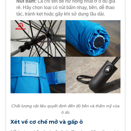
Nút bấm:
Là chi tiết dễ hư hỏng nhất ở ô dù giá
rẻ. Hãy chọn loại có nút bấm nhạy, bền, dễ thao
tác, tránh kẹt hoặc gãy khi sử dụng lâu dài.
Chất lượng vật liệu quyết định đến độ bền và thẩm mỹ của
ô dù
Xét về cơ chế mở và gấp ô