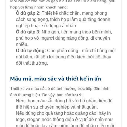
Mỗi loại cơ chế mở và gấp ô dù đều có ưu điểm riêng, phù
hợp với từng nhóm khách hàng:
Ô dù gấp 2:
Thiết kế chắc chắn, mang phong
cách sang trọng, thích hợp làm quà tặng doanh
nghiệp hoặc sử dụng cá nhân.
Ô dù gấp 3:
Nhỏ gọn, tiện mang theo bên mình,
phù hợp với người dùng năng động, di chuyển
nhiều.
Ô dù tự động:
Cho phép đóng - mở chỉ bằng một
nút bấm, rất tiện lợi trong điều kiện thời tiết thay
đổi thất thường.
Mẫu mã, màu sắc và thiết kế in ấn
Thiết kế và màu sắc ô dù ảnh hưởng trực tiếp đến hình
ảnh thương hiệu. Do vậy, bạn cần lưu ý:
Nên chọn màu sắc đồng bộ với bộ nhận diện để
thể hiện sự chuyên nghiệp và nhất quán.
Nếu dùng cho quà tặng hoặc quảng cáo, hãy in
logo, slogan hoặc thông điệp ở vị trí dễ nhìn như
múi dù hoặc tay cầm, giúp tăng độ nhận diện mỗi