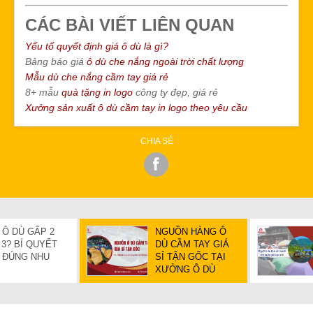
CÁC BÀI VIẾT LIÊN QUAN
Yếu tố quyết định giá ô dù là gì?
Bảng báo giá
ô dù che nắng ngoài trời chất lượng
Mẫu dù che nắng cầm tay giá rẻ
8+ mẫu
quà tặng in logo
công ty đẹp, giá rẻ
Xưởng sản xuất ô dù cầm tay in logo theo yêu cầu
CHIA SẺ
 Ô DÙ GẤP 2
NGUỒN HÀNG Ô
3? BÍ QUYẾT
DÙ CẦM TAY GIÁ
 ĐÚNG NHU
SỈ TẬN GỐC TẠI
XƯỞNG Ô DÙ
MITHANCO