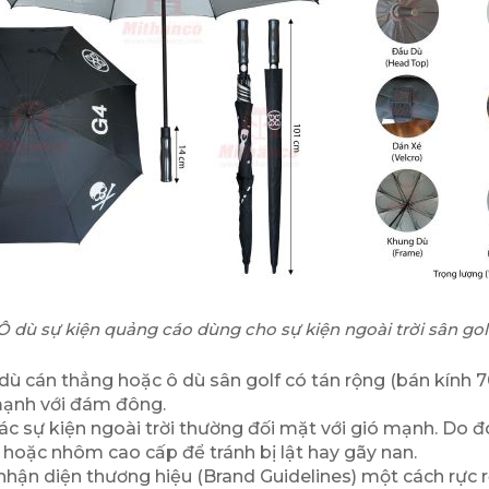
Ô dù sự kiện quảng cáo dùng cho sự kiện ngoài trời sân gol
 dù cán thẳng hoặc ô dù sân golf có tán rộng (bán kính 7
 mạnh với đám đông.
c sự kiện ngoài trời thường đối mặt với gió mạnh. Do đó
ện hoặc nhôm cao cấp để tránh bị lật hay gãy nan.
n diện thương hiệu (Brand Guidelines) một cách rực rỡ