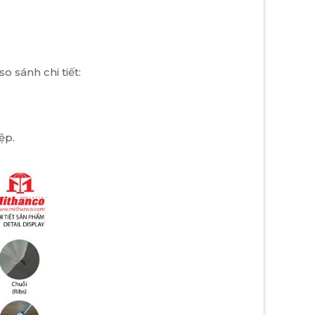
o sánh chi tiết:
ệp.