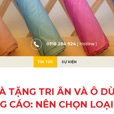
0918 284 924
[ Hotline ]
TIN TỨC
SỰ KIỆN
À TẶNG TRI ÂN VÀ Ô DÙ
G CÁO: NÊN CHỌN LOẠI