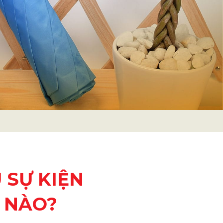
 SỰ KIỆN
 NÀO?