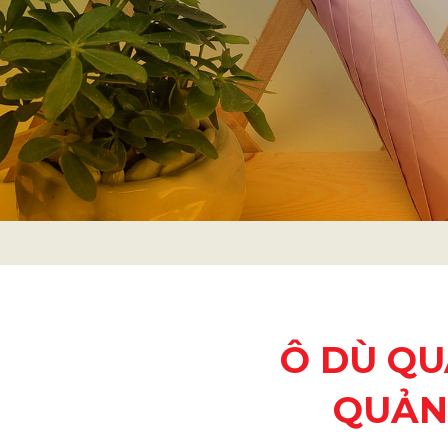
Ô DÙ QU
QUẢN