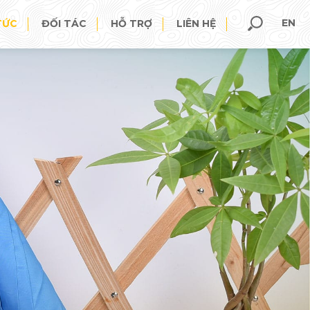
EN
TỨC
ĐỐI TÁC
HỖ TRỢ
LIÊN HỆ