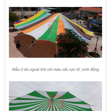
Mẫu ô dù ngoài trời với màu sắc rực rỡ, sinh động