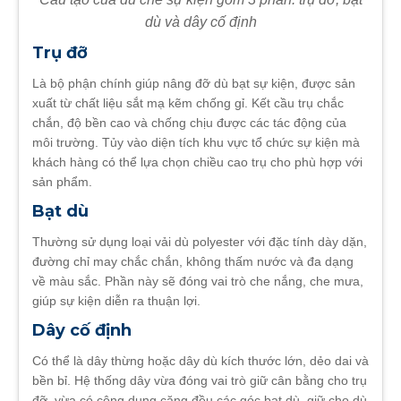
dù và dây cố định
Trụ đỡ
Là bộ phận chính giúp nâng đỡ dù bạt sự kiện, được sản
xuất từ chất liệu sắt mạ kẽm chống gỉ. Kết cầu trụ chắc
chắn, độ bền cao và chống chịu được các tác động của
môi trường. Tủy vào diện tích khu vực tổ chức sự kiện mà
khách hàng có thể lựa chọn chiều cao trụ cho phù hợp với
sản phẩm.
Bạt dù
Thường sử dụng loại vải dù polyester với đặc tính dày dặn,
đường chỉ may chắc chắn, không thấm nước và đa dạng
về màu sắc. Phần này sẽ đóng vai trò che nắng, che mưa,
giúp sự kiện diễn ra thuận lợi.
Dây cố định
Có thể là dây thừng hoặc dây dù kích thước lớn, dẻo dai và
bền bỉ. Hệ thống dây vừa đóng vai trò giữ cân bằng cho trụ
đỡ, vừa có công dụng căng đều các góc bạt dù, giữ cho dù