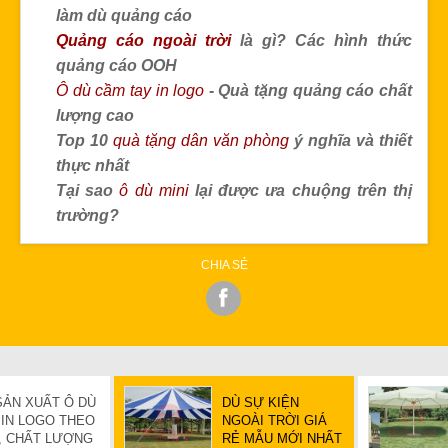
làm dù quảng cáo
Quảng cáo ngoài trời
là gì? Các hình thức
quảng cáo
OOH
Ô dù cầm tay in logo
- Quà tặng quảng cáo chất
lượng cao
Top 10
quà tặng dân văn phòng
ý nghĩa và thiết
thực nhất
Tại sao
ô dù mini
lại được ưa chuộng trên thị
trường?
CHIA SẺ
ẢN XUẤT Ô DÙ
DÙ SỰ KIỆN
 IN LOGO THEO
NGOÀI TRỜI GIÁ
, CHẤT LƯỢNG
RẺ MẪU MỚI NHẤT