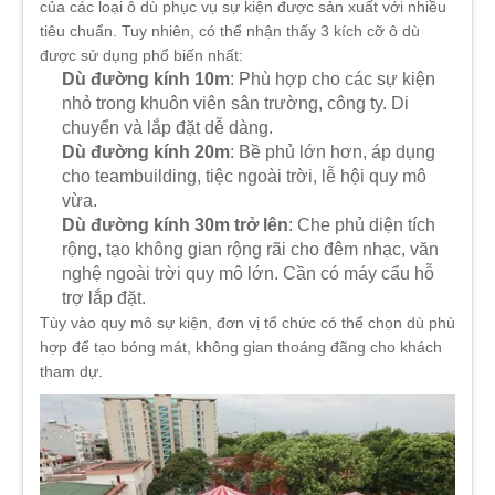
của các loại ô dù phục vụ sự kiện được sản xuất với nhiều
tiêu chuẩn. Tuy nhiên, có thể nhận thấy 3 kích cỡ ô dù
được sử dụng phổ biến nhất:
Dù đường kính 10m
: Phù hợp cho các sự kiện
nhỏ trong khuôn viên sân trường, công ty. Di
chuyển và lắp đặt dễ dàng.
Dù đường kính 20m
: Bề phủ lớn hơn, áp dụng
cho teambuilding, tiệc ngoài trời, lễ hội quy mô
vừa.
Dù đường kính 30m trở lên
: Che phủ diện tích
rộng, tạo không gian rộng rãi cho đêm nhạc, văn
nghệ ngoài trời quy mô lớn. Cần có máy cẩu hỗ
trợ lắp đặt.
Tùy vào quy mô sự kiện, đơn vị tổ chức có thể chọn dù phù
hợp để tạo bóng mát, không gian thoáng đãng cho khách
tham dự.