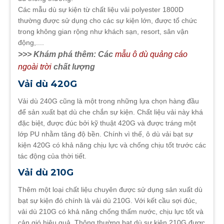
Các mẫu dù sự kiện từ chất liệu vải polyester 1800D
thường được sử dụng cho các sự kiện lớn, được tổ chức
trong không gian rộng như khách sạn, resort, sân vận
động,....
>>> Khám phá thêm: Các
mẫu ô dù quảng cáo
ngoài trời
chất lượng
Vải dù 420G
Vải dù 240G cũng là một trong những lựa chọn hàng đầu
để sản xuất bạt dù che chắn sự kiện. Chất liệu vải này khá
đặc biệt, được đúc bởi kỹ thuật 420G và được tráng một
lớp PU nhằm tăng độ bền. Chính vì thế, ô dù vải bạt sự
kiện 420G có khả năng chịu lực và chống chịu tốt trước các
tác động của thời tiết.
Vải dù 210G
Thêm một loại chất liệu chuyên được sử dụng sản xuất dù
bạt sự kiện đó chính là vải dù 210G. Với kết cầu sợi đúc,
vải dù 210G có khả năng chống thấm nước, chịu lực tốt và
cản gió hiệu quả. Thông thường bạt dù sự kiện 210G được