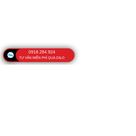
0918.284.924
TƯ VẤN MIỄN PHÍ QUA ZALO
VĂN PHÒNG
BÀI VIẾT NỔI BẬT
Ô che nắng cầm tay
108 Kinh Dương Vương,
Phường Phú Lâm, TP. Hồ
Cách sửa ô dù cầm tay
Chí Minh, Việt Nam
Vải dù polyester
Tel:
(028) 38 751 754
-
37