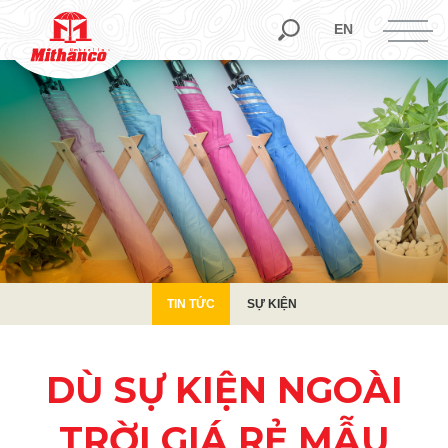
TIN TỨC
SỰ KIỆN
EN
TIN TỨC
SỰ KIỆN
DÙ SỰ KIỆN NGOÀI
TRỜI GIÁ RẺ MẪU