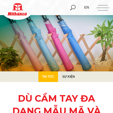
TIN TỨC
SỰ KIỆN
EN
TIN TỨC
SỰ KIỆN
DÙ CẦM TAY ĐA
DẠNG MẪU MÃ VÀ