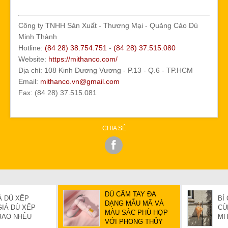
Công ty TNHH Sản Xuất - Thương Mại - Quảng Cáo Dù
Minh Thành
Hotline:
(84 28) 38.754.751
-
(84 28) 37.515.080
Website:
https://mithanco.com/
Địa chỉ: 108 Kinh Dương Vương - P.13 - Q.6 - TP.HCM
Email:
mithanco.vn@gmail.com
Fax: (84 28) 37.515.081
CHIA SẺ
DÙ CẦM TAY ĐA
Á DÙ XẾP
BÍ
DẠNG MẪU MÃ VÀ
IÁ DÙ XẾP
CÙ
MÀU SẮC PHÙ HỢP
BAO NHÊU
MI
VỚI PHONG THỦY