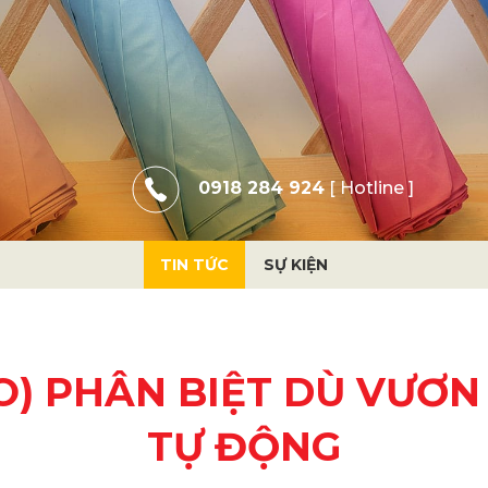
0918 284 924
[ Hotline ]
TIN TỨC
SỰ KIỆN
) PHÂN BIỆT DÙ VƯƠN
TỰ ĐỘNG