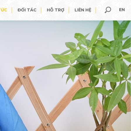
EN
TỨC
ĐỐI TÁC
HỖ TRỢ
LIÊN HỆ