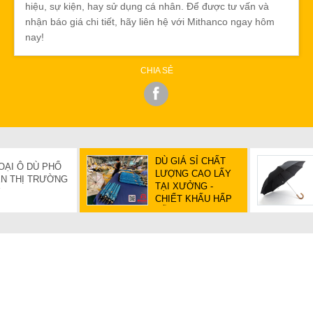
hiệu, sự kiện, hay sử dụng cá nhân. Để được tư vấn và
nhận báo giá chi tiết, hãy liên hệ với Mithanco ngay hôm
nay!
CHIA SẺ
DÙ GIÁ SỈ CHẤT
OẠI Ô DÙ PHỔ
LƯỢNG CAO LẤY
ÊN THỊ TRƯỜNG
TẠI XƯỞNG -
Y
CHIẾT KHẤU HẤP
DẪN