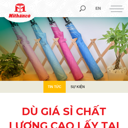
TIN TỨC
SỰ KIỆN
EN
TIN TỨC
SỰ KIỆN
DÙ GIÁ SỈ CHẤT
LƯỢNG CAO LẤY TẠI