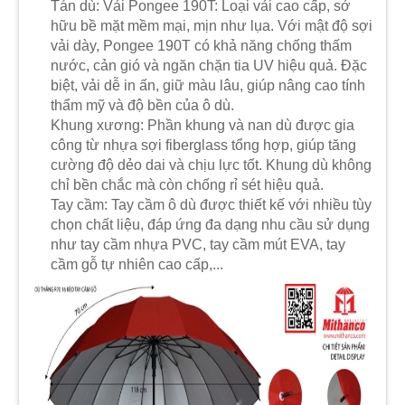
Tán dù: Vải Pongee 190T: Loại vải cao cấp, sở
hữu bề mặt mềm mại, mịn như lụa. Với mật độ sợi
vải dày, Pongee 190T có khả năng chống thấm
nước, cản gió và ngăn chặn tia UV hiệu quả. Đặc
biệt, vải dễ in ấn, giữ màu lâu, giúp nâng cao tính
thẩm mỹ và độ bền của ô dù.
Khung xương: Phần khung và nan dù được gia
công từ nhựa sợi fiberglass tổng hợp, giúp tăng
cường độ dẻo dai và chịu lực tốt. Khung dù không
chỉ bền chắc mà còn chống rỉ sét hiệu quả.
Tay cầm: Tay cầm ô dù được thiết kế với nhiều tùy
chọn chất liệu, đáp ứng đa dạng nhu cầu sử dụng
như tay cầm nhựa PVC, tay cầm mút EVA, tay
cầm gỗ tự nhiên cao cấp,...