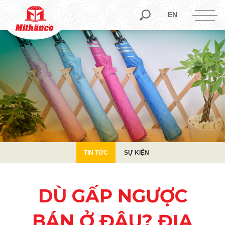
TIN TỨC
SỰ KIỆN
EN
TIN TỨC
SỰ KIỆN
DÙ GẤP NGƯỢC
BÁN Ở ĐÂU? ĐỊA