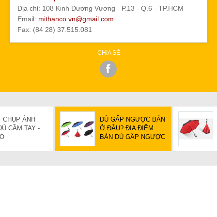
Địa chỉ: 108 Kinh Dương Vương - P.13 - Q.6 - TP.HCM
Email:
mithanco.vn@gmail.com
Fax: (84 28) 37.515.081
CHIA SẺ
T CHỤP ẢNH
DÙ GẤP NGƯỢC BÁN
Ù CẦM TAY -
Ở ĐÂU? ĐỊA ĐIỂM
CO
BÁN DÙ GẤP NGƯỢC