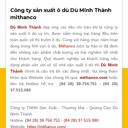
Công ty sản xuất ô dù Dù Minh Thành
mithanco
Dù Minh Thành
đáp ứng các tiêu chí trên khi là công ty
sản xuất ô dù uy tín, được nằm trong top hàng đầu trên
toàn quốc về thị trườn ô dù. Cùng với hàng chục năm hoạt
đọng trong lĩnh vực ô dù,
Mithanco
luôn tự hào vì đã đem
đến những sản phẩm chất lượng và trải nghiệm tốt nhất
cho khách hàng. Quý doanh nghiệp và khách hàng nếu
đang phân vân với vô số nhà sản xuất ô dù thì
Dù Minh
Thành
chính là câu trả lời xác đáng nhất. Vui lòng tham
khảo qua Website của chúng tôi qua:
mithanco.com
hoặc
liên hệ Hotline hỗ trợ:
(84 28) 38.754.751 - (84 28)
37.515.080
Công ty TNHH Sản Xuất - Thương Mại - Quảng Cáo Dù
Minh Thành
Hotline:
(84 28) 38.754.751
-
(84 28) 37.515.080
Website:
https://mithanco.com/