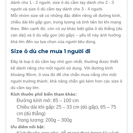
dành cho 1 - 2 người, size ô dù cầm tay dành cho 2 - 3
người và size ô dù cầm tay dành cho 3 - 4 người.
Mỗi nhóm size sẽ có những đặc điểm riêng về đường kính,
chiều dài khi gấp gọn, trọng lượng và tính tiện lợi khi mang
theo. Bên cạnh đó, còn có sự khác biệt giữa ô dù thẳng (dù
cán dài) và ô dù xếp gọn (dù gấp) – yếu tố này ảnh hưởng
khá lớn đến sự lựa chọn của người tiêu dùng.
Size ô dù che mưa 1 người đi
Đây là loại ô dù cầm tay nhỏ gọn nhất, thường được thiết
kế dành riêng cho một người sử dụng. Với đường kính
khoảng 90cm, ô vừa đủ để che chắn mưa nắng cho một
người trưởng thành, khả năng chắn gió kém hơn các size ô
dù cầm tay lớn.
Kích thước phổ biến tham khảo:
Đường kính mở: 85 – 100 cm
Chiều dài khi gấp: 25 – 33 cm (dù gấp), 65 – 75
cm (dù thẳng)
Trọng lượng: 200g – 300g
Ưu điểm nổi bật: