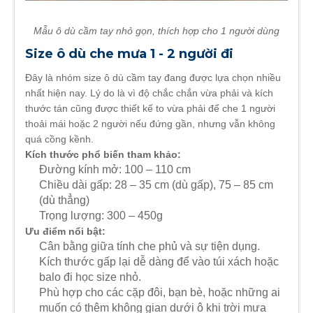
Mẫu ô dù cầm tay nhỏ gọn, thích hợp cho 1 người dùng
Size ô dù che mưa 1 - 2 người đi
Đây là nhóm size ô dù cầm tay đang được lựa chọn nhiều
nhất hiện nay. Lý do là vì độ chắc chắn vừa phải và kích
thước tán cũng được thiết kế to vừa phải để che 1 người
thoải mái hoặc 2 người nếu đứng gần, nhưng vẫn không
quá cồng kềnh.
Kích thước phổ biến tham khảo:
Đường kính mở: 100 – 110 cm
Chiều dài gấp: 28 – 35 cm (dù gấp), 75 – 85 cm
(dù thẳng)
Trọng lượng: 300 – 450g
Ưu điểm nổi bật:
Cân bằng giữa tính che phủ và sự tiện dụng.
Kích thước gấp lại dễ dàng để vào túi xách hoặc
balo đi học size nhỏ.
Phù hợp cho các cặp đôi, bạn bè, hoặc những ai
muốn có thêm không gian dưới ô khi trời mưa