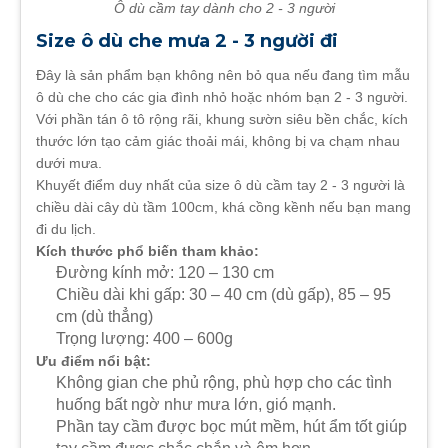
Ô dù cầm tay dành cho 2 - 3 người
Size ô dù che mưa 2 - 3 người đi
Đây là sản phẩm bạn không nên bỏ qua nếu đang tìm mẫu
ô dù che cho các gia đình nhỏ hoặc nhóm bạn 2 - 3 người.
Với phần tán ô tô rộng rãi, khung sườn siêu bền chắc, kích
thước lớn tạo cảm giác thoải mái, không bị va chạm nhau
dưới mưa.
Khuyết điểm duy nhất của size ô dù cầm tay 2 - 3 người là
chiều dài cây dù tầm 100cm, khá cồng kềnh nếu bạn mang
đi du lịch.
Kích thước phổ biến tham khảo:
Đường kính mở: 120 – 130 cm
Chiều dài khi gấp: 30 – 40 cm (dù gấp), 85 – 95
cm (dù thẳng)
Trọng lượng: 400 – 600g
Ưu điểm nổi bật:
Không gian che phủ rộng, phù hợp cho các tình
huống bất ngờ như mưa lớn, gió mạnh.
Phần tay cầm được bọc mút mềm, hút ẩm tốt giúp