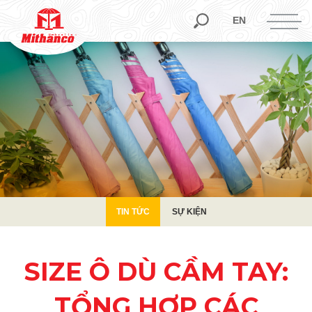
TIN TỨC
SỰ KIỆN
EN
TIN TỨC
SỰ KIỆN
SIZE Ô DÙ CẦM TAY:
TỔNG HỢP CÁC