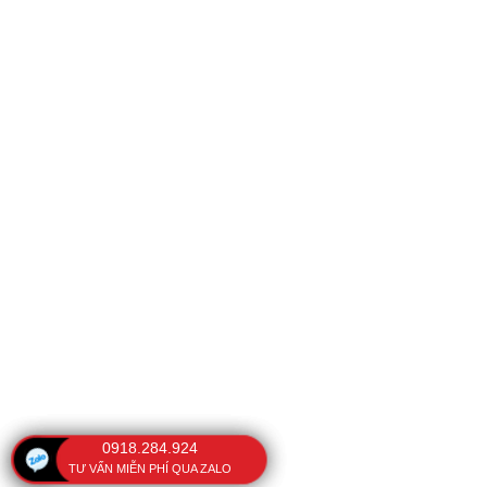
0918.284.924
TƯ VẤN MIỄN PHÍ QUA ZALO