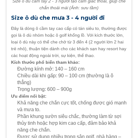
Size ô dù cầm tay 2 - 3 người tạo cảm giác thoải, giúp che
chắn thoải mái (Ảnh: sưu tầm)
Size ô dù che mưa 3 - 4 người đi
Đây là dòng ô cầm tay cao cấp có tán siêu to, thường được
gọi là ô dù nhóm hoặc ô golf khổng lồ. Với kích thước lớn,
loại ô dù này có thể che chở từ 3 đến 4 (2 người lớn 2 hai
trẻ nhỏ), thuận tiện dành cho các khách sạn hay resort hay
các hoạt động ngoài trời, sự kiện, thể thao.
Kích thước phổ biến tham khảo:
Đường kính mở: 140 – 160 cm
Chiều dài khi gấp: 90 – 100 cm (thường là ô
thẳng)
Trọng lượng: 600 – 900g
Ưu điểm nổi bật:
Khả năng che chắn cực tốt, chống được gió mạnh
và mưa to.
Phần khung sườn siêu chắc, thường làm từ sợi
thủy tinh hoặc hợp kim cao cấp, đảm bảo khả
năng che chắn.
Được sử dụng nhiều trong sân golf, nhà hàng –