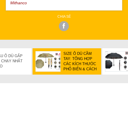
Mithanco
CHIA SẺ
SIZE Ô DÙ CẦM
ẪU Ô DÙ GẤP
TAY: TỔNG HỢP
 CHẠY NHẤT
CÁC KÍCH THƯỚC
CO
PHỔ BIẾN & CÁCH
CHỌN PHÙ HỢP