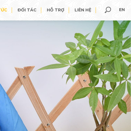
EN
TỨC
ĐỐI TÁC
HỖ TRỢ
LIÊN HỆ