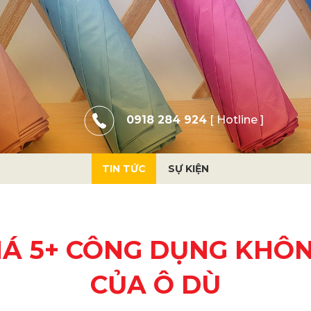
0918 284 924
[ Hotline ]
TIN TỨC
SỰ KIỆN
Á 5+ CÔNG DỤNG KHÔ
CỦA Ô DÙ