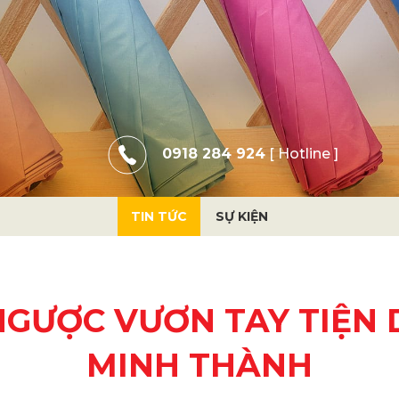
0918 284 924
[ Hotline ]
TIN TỨC
SỰ KIỆN
NGƯỢC VƯƠN TAY TIỆN 
MINH THÀNH