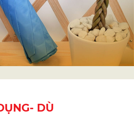
DỤNG- DÙ