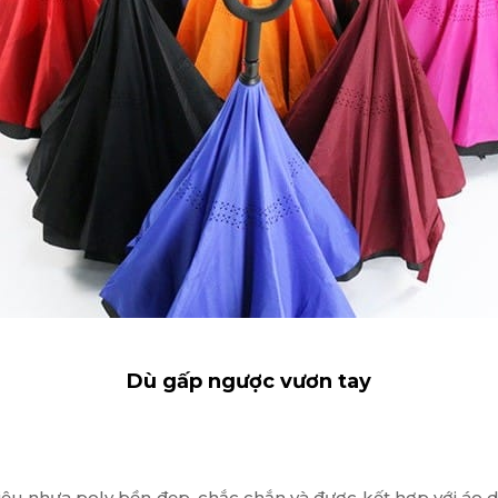
Dù gấp ngược vươn tay
ệu nhựa poly bền đẹp, chắc chắn và được kết hợp với áo d