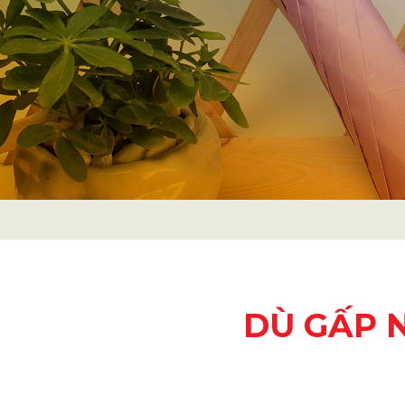
DÙ GẤP 