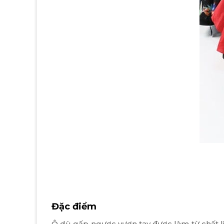
Đặc điểm
Ô dù gấp ngược vươn tay được làm từ chất li