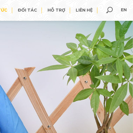
EN
TỨC
ĐỐI TÁC
HỖ TRỢ
LIÊN HỆ