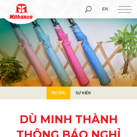
TIN TỨC
SỰ KIỆN
EN
TIN TỨC
SỰ KIỆN
DÙ MINH THÀNH
THÔNG BÁO NGHỈ