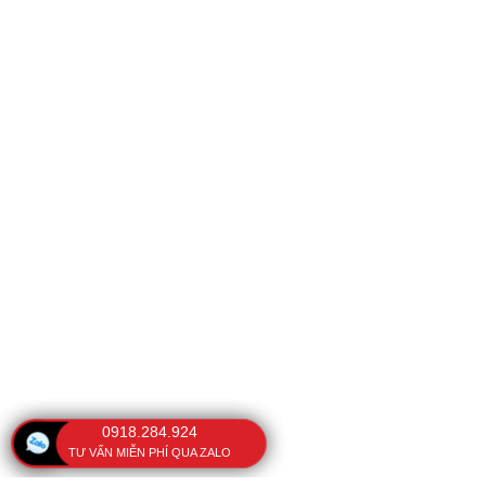
0918.284.924
TƯ VẤN MIỄN PHÍ QUA ZALO