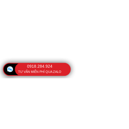
0918.284.924
TƯ VẤN MIỄN PHÍ QUA ZALO
VĂN PHÒNG
BÀI VIẾT NỔI BẬT
Ô che nắng cầm tay
108 Kinh Dương Vương,
Phường Phú Lâm, TP. Hồ
Cách sửa ô dù cầm tay