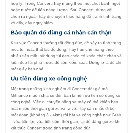
hợp lý. Trong Concert, hãy mang theo một chút bánh ngọt
hoặc nước để tiếp năng lượng. Sau Concert, đừng vội
chen ra ngoài, hãy di chuyển theo hàng để tránh tình trạng
xô đẩy, gây nguy hiểm.
Bảo quản đồ dùng cá nhân cẩn thận
Khu vực Concert thường rất đông đúc, dễ xảy ra tình trạng
móc túi hoặc thất lạc đồ dùng. Hãy hạn chế mang theo
nhiều tiền mặt, sử dụng túi đeo chéo có khóa chắc chắn và
luôn đeo túi phía trước để tiện kiểm soát. Đừng lơ là dù chỉ
một giây bạn nhé!
Ưu tiên dùng xe công nghệ
Một trong những kinh nghiệm đi Concert đắt giá mà
Mithanco muốn chia sẻ đến bạn là nên ưu tiên sử dụng xe
công nghệ. Việc di chuyển bằng xe máy có thể khiến bạn
mất nhiều thời gian gửi xe và ra về. Hãy cân nhắc đi bộ
một đoạn (khoảng 3 - 4km) rồi bắt xe công nghệ như Grab
- vừa tiện lợi, vừa tiết kiệm thời gian, lại dễ dàng gọi xe khi
kết thúc Concert trong tình trạng đông đúc.