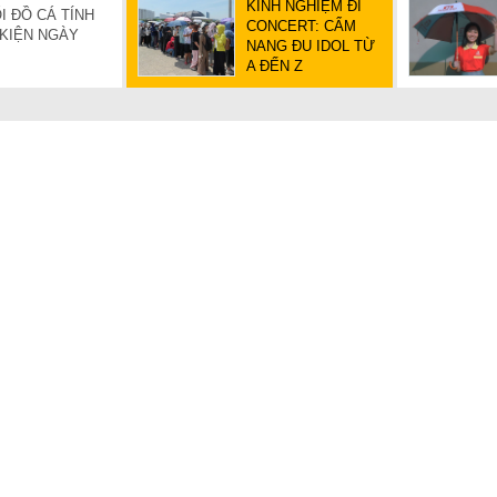
KINH NGHIỆM ĐI
I ĐỒ CÁ TÍNH
CONCERT: CẨM
 KIỆN NGÀY
NANG ĐU IDOL TỪ
A ĐẾN Z