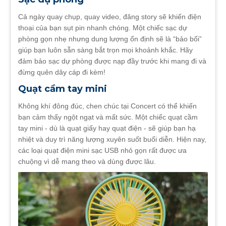
Cả ngày quay chụp, quay video, đăng story sẽ khiến điện
thoại của bạn sụt pin nhanh chóng. Một chiếc sạc dự
phòng gọn nhẹ nhưng dung lượng ổn định sẽ là “bảo bối”
giúp bạn luôn sẵn sàng bắt trọn mọi khoảnh khắc. Hãy
đảm bảo sạc dự phòng được nạp đầy trước khi mang đi và
đừng quên dây cáp đi kèm!
Quạt cầm tay mini
Không khí đông đúc, chen chúc tại Concert có thể khiến
bạn cảm thấy ngột ngạt và mất sức. Một chiếc quạt cầm
tay mini - dù là quạt giấy hay quạt điện - sẽ giúp bạn hạ
nhiệt và duy trì năng lượng xuyên suốt buổi diễn. Hiện nay,
các loại quạt điện mini sạc USB nhỏ gọn rất được ưa
chuộng vì dễ mang theo và dùng được lâu.