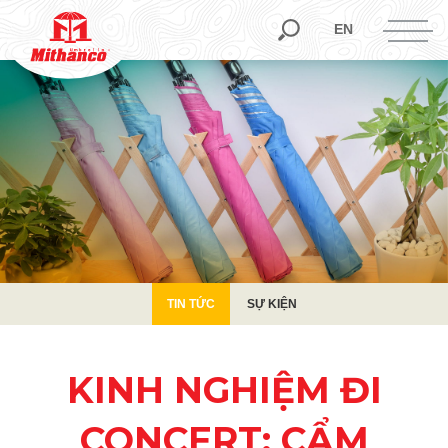
TIN TỨC
SỰ KIỆN
EN
TIN TỨC
SỰ KIỆN
KINH NGHIỆM ĐI
CONCERT: CẨM