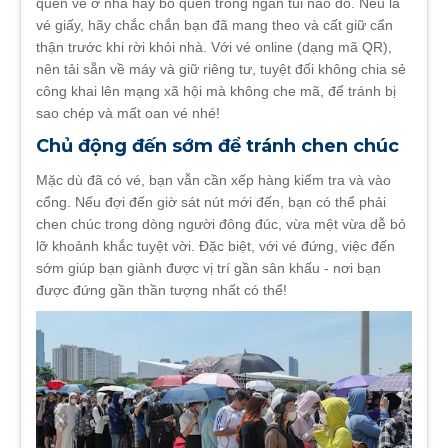
quên vé ở nhà hay bỏ quên trong ngăn túi nào đó. Nếu là
vé giấy, hãy chắc chắn bạn đã mang theo và cất giữ cẩn
thận trước khi rời khỏi nhà. Với vé online (dạng mã QR),
nên tải sẵn về máy và giữ riêng tư, tuyệt đối không chia sẻ
công khai lên mạng xã hội mà không che mã, để tránh bị
sao chép và mất oan vé nhé!
Chủ động đến sớm để tránh chen chúc
Mặc dù đã có vé, bạn vẫn cần xếp hàng kiểm tra và vào
cổng. Nếu đợi đến giờ sát nút mới đến, bạn có thể phải
chen chúc trong dòng người đông đúc, vừa mệt vừa dễ bỏ
lỡ khoảnh khắc tuyệt vời. Đặc biệt, với vé đứng, việc đến
sớm giúp bạn giành được vị trí gần sân khấu - nơi bạn
được đứng gần thần tượng nhất có thể!