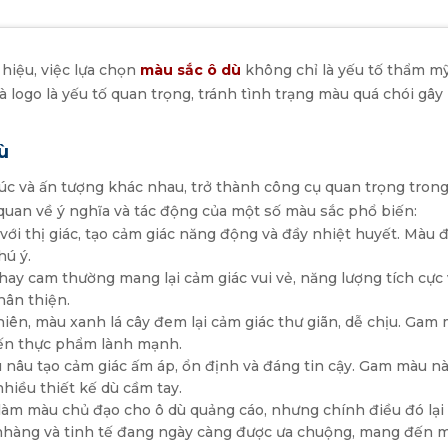
hiệu, việc lựa chọn
màu sắc ô dù
không chỉ là yếu tố thẩm mỹ
và logo là yếu tố quan trọng, tránh tình trạng màu quá chói g
ù
 và ấn tượng khác nhau, trở thành công cụ quan trọng trong
 quan về ý nghĩa và tác động của một số màu sắc phổ biến:
 thị giác, tạo cảm giác năng động và đầy nhiệt huyết. Màu đ
hú ý.
hay cam thường mang lại cảm giác vui vẻ, năng lượng tích cực
hân thiện.
hiên, màu xanh lá cây đem lại cảm giác thư giãn, dễ chịu. Ga
đến thực phẩm lành mạnh.
 nâu tạo cảm giác ấm áp, ổn định và đáng tin cậy. Gam màu nà
hiều thiết kế dù cầm tay.
làm màu chủ đạo cho ô dù quảng cáo, nhưng chính điều đó lại 
àng và tinh tế đang ngày càng được ưa chuộng, mang đến một