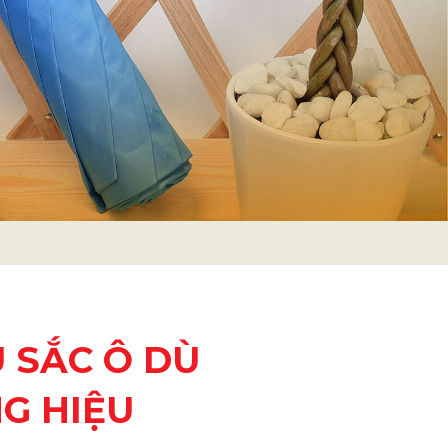
 SẮC Ô DÙ
G HIỆU