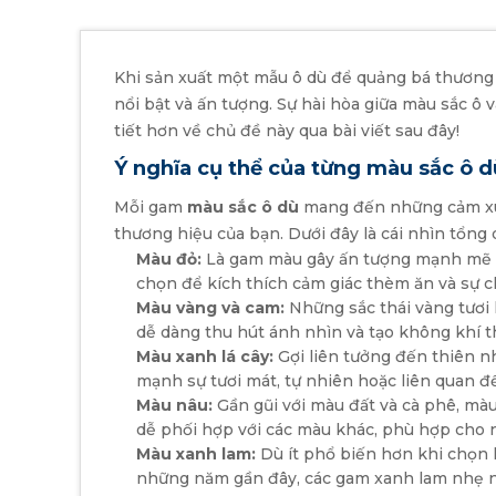
Khi sản xuất một mẫu ô dù để quảng bá thương 
nổi bật và ấn tượng. Sự hài hòa giữa màu sắc ô 
tiết hơn về chủ đề này qua bài viết sau đây!
Ý nghĩa cụ thể của từng màu sắc ô d
Mỗi gam
màu sắc ô dù
mang đến những cảm xúc
thương hiệu của bạn. Dưới đây là cái nhìn tổng
Màu đỏ:
Là gam màu gây ấn tượng mạnh mẽ với
chọn để kích thích cảm giác thèm ăn và sự c
Màu vàng và cam:
Những sắc thái vàng tươi 
dễ dàng thu hút ánh nhìn và tạo không khí t
Màu xanh lá cây:
Gợi liên tưởng đến thiên n
mạnh sự tươi mát, tự nhiên hoặc liên quan 
Màu nâu:
Gần gũi với màu đất và cà phê, màu
dễ phối hợp với các màu khác, phù hợp cho n
Màu xanh lam:
Dù ít phổ biến hơn khi chọn 
những năm gần đây, các gam xanh lam nhẹ nh