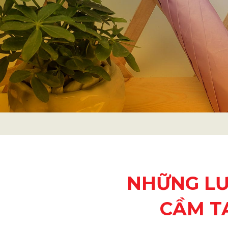
NHỮNG LƯ
CẦM T