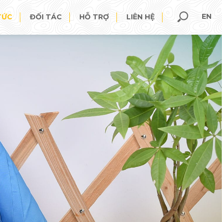
EN
TỨC
ĐỐI TÁC
HỖ TRỢ
LIÊN HỆ