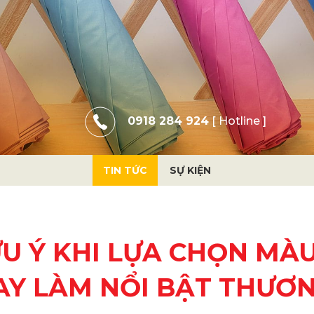
0918 284 924
[ Hotline ]
TIN TỨC
SỰ KIỆN
U Ý KHI LỰA CHỌN MÀU
AY LÀM NỔI BẬT THƯƠN