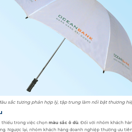
àu sắc tương phản hợp lý, tập trung làm nổi bật thương hi
u
 thiếu trong việc chọn
màu sắc ô dù
. Đối với nhóm khách hàng
ộng. Ngược lại, nhóm khách hàng doanh nghiệp thường ưu tiên