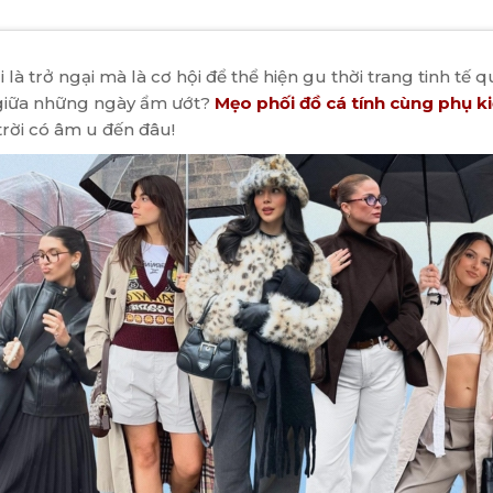
là trở ngại mà là cơ hội để thể hiện gu thời trang tinh tế q
 giữa những ngày ẩm ướt?
Mẹo phối đồ cá tính cùng phụ 
trời có âm u đến đâu!