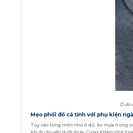
Ô dù 
Mẹo phối đồ cá tính với phụ kiện ng
Tùy vào từng món như ô dù, áo mưa trong su
khi di chuyển dưới mưa. Cùng khám phá từn