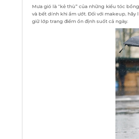
Mưa gió là “kẻ thù” của những kiểu tóc bồn
và bết dính khi ẩm ướt. Đối với makeup, hã
giữ lớp trang điểm ổn định suốt cả ngày.