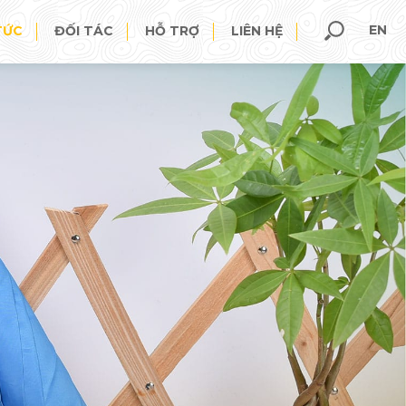
EN
TỨC
ĐỐI TÁC
HỖ TRỢ
LIÊN HỆ