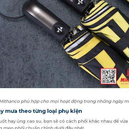
Mithanco phù hợp cho mọi hoạt động trong những ngày m
ày mưa theo từng loại phụ kiện
ốt hay ủng cao su, bạn sẽ có cách phối khác nhau để vừa 
g mẹo phối chuẩn chỉnh dưới đây nhé!