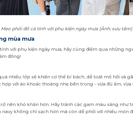
Mẹo phối đồ cá tính với phụ kiện ngày mưa (Ảnh: sưu tầm)
rong mùa mưa
á tính với phụ kiện ngày mưa, hãy cùng điểm qua những n
đám đông!
nhiều lớp sẽ khiến cơ thể bí bách, dễ toát mồ hôi và gây 
 hợp với áo khoác thoáng nhẹ bên trong - vừa đủ ấm, vừa 
ẽ trở nên khó khăn hơn. Hãy tránh các gam màu sáng như trắ
h navy không chỉ sạch hơn mà còn dễ phối với nhiều món đồ