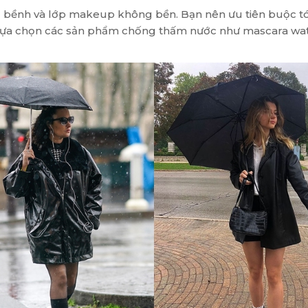
g bềnh và lớp makeup không bền. Bạn nên ưu tiên buộc tóc
y lựa chọn các sản phẩm chống thấm nước như mascara wate