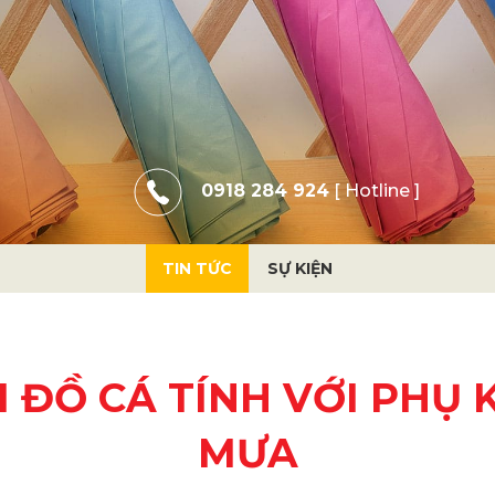
0918 284 924
[ Hotline ]
TIN TỨC
SỰ KIỆN
 ĐỒ CÁ TÍNH VỚI PHỤ 
MƯA