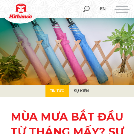
TIN TỨC
SỰ KIỆN
EN
TIN TỨC
SỰ KIỆN
MÙA MƯA BẮT ĐẦU
TỪ THÁNG MẤY? SỰ