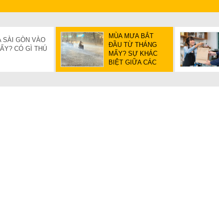
MÙA MƯA BẮT
 SÀI GÒN VÀO
ĐẦU TỪ THÁNG
ẤY? CÓ GÌ THÚ
MẤY? SỰ KHÁC
BIỆT GIỮA CÁC
MIỀN