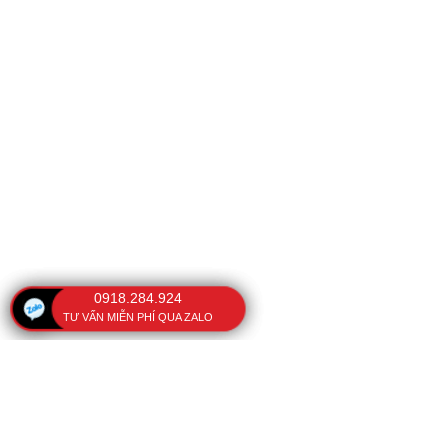
0918.284.924
TƯ VẤN MIỄN PHÍ QUA ZALO
VĂN PHÒNG
BÀI VIẾT NỔI BẬT