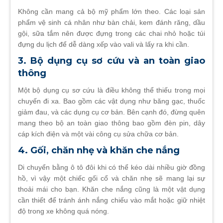
Không cần mang cả bộ mỹ phẩm lớn theo. Các loại sản
phẩm vệ sinh cá nhân như bàn chải, kem đánh răng, dầu
gội, sữa tắm nên được đựng trong các chai nhỏ hoặc túi
đựng du lịch để dễ dàng xếp vào vali và lấy ra khi cần.
3. Bộ dụng cụ sơ cứu và an toàn giao
thông
Một bộ dụng cụ sơ cứu là điều không thể thiếu trong mọi
chuyến đi xa. Bao gồm các vật dụng như băng gạc, thuốc
giảm đau, và các dụng cụ cơ bản. Bên cạnh đó, đừng quên
mang theo bộ an toàn giao thông bao gồm đèn pin, dây
cáp kích điện và một vài công cụ sửa chữa cơ bản.
4. Gối, chăn nhẹ và khăn che nắng
Di chuyển bằng ô tô đôi khi có thể kéo dài nhiều giờ đồng
hồ, vì vậy một chiếc gối cổ và chăn nhẹ sẽ mang lại sự
thoải mái cho bạn. Khăn che nắng cũng là một vật dụng
cần thiết để tránh ánh nắng chiếu vào mắt hoặc giữ nhiệt
độ trong xe không quá nóng.