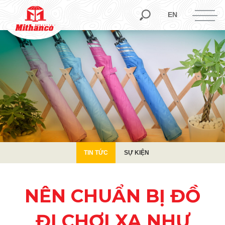
TIN TỨC
SỰ KIỆN
EN
TIN TỨC
SỰ KIỆN
NÊN CHUẨN BỊ ĐỒ
ĐI CHƠI XA NHƯ