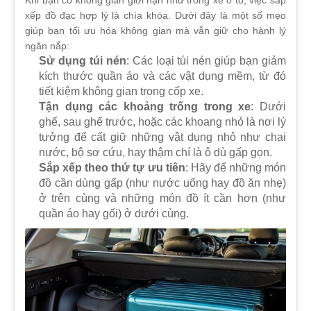
Khi bạn có không gian giới hạn như trong xe ô tô, việc sắp
xếp đồ đạc hợp lý là chìa khóa. Dưới đây là một số mẹo
giúp bạn tối ưu hóa không gian mà vẫn giữ cho hành lý
ngăn nắp:
Sử dụng túi nén
: Các loại túi nén giúp bạn giảm
kích thước quần áo và các vật dụng mềm, từ đó
tiết kiệm không gian trong cốp xe.
Tận dụng các khoảng trống trong xe
: Dưới
ghế, sau ghế trước, hoặc các khoang nhỏ là nơi lý
tưởng để cất giữ những vật dụng nhỏ như chai
nước, bộ sơ cứu, hay thậm chí là ô dù gấp gọn.
Sắp xếp theo thứ tự ưu tiên
: Hãy để những món
đồ cần dùng gấp (như nước uống hay đồ ăn nhẹ)
ở trên cùng và những món đồ ít cần hơn (như
quần áo hay gối) ở dưới cùng.