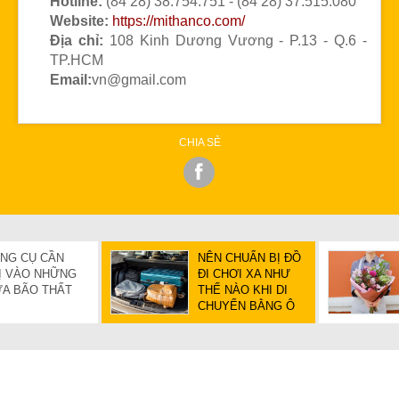
Hotline:
(84 28) 38.754.751 - (84 28) 37.515.080
Website:
https://mithanco.com/
Địa chỉ:
108 Kinh Dương Vương - P.13 - Q.6 -
TP.HCM
Email:
vn@gmail.com
CHIA SẺ
ỤNG CỤ CẦN
NÊN CHUẨN BỊ ĐỒ
Ị VÀO NHỮNG
ĐI CHƠI XA NHƯ
A BÃO THẤT
THẾ NÀO KHI DI
CHUYỂN BẰNG Ô
TÔ?