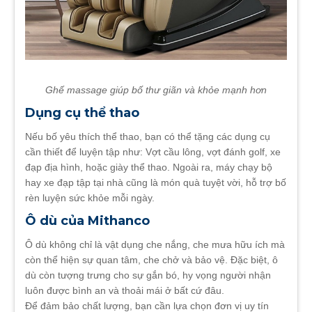
Ghế massage giúp bố thư giãn và khỏe mạnh hơn
Dụng cụ thể thao
Nếu bố yêu thích thể thao, bạn có thể tặng các dụng cụ
cần thiết để luyện tập như: Vợt cầu lông, vợt đánh golf, xe
đạp địa hình, hoặc giày thể thao. Ngoài ra, máy chạy bộ
hay xe đạp tập tại nhà cũng là món quà tuyệt vời, hỗ trợ bố
rèn luyện sức khỏe mỗi ngày.
Ô dù của Mithanco
Ô dù không chỉ là vật dụng che nắng, che mưa hữu ích mà
còn thể hiện sự quan tâm, che chở và bảo vệ. Đặc biệt, ô
dù còn tượng trưng cho sự gắn bó, hy vọng người nhận
luôn được bình an và thoải mái ở bất cứ đâu.
Để đảm bảo chất lượng, bạn cần lựa chọn đơn vị uy tín