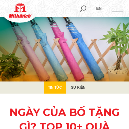
TIN TỨC
SỰ KIỆN
EN
TIN TỨC
SỰ KIỆN
NGÀY CỦA BỐ TẶNG
GÌ? TOP 10+ QUÀ