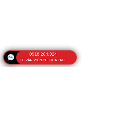
0918.284.924
TƯ VẤN MIỄN PHÍ QUA ZALO
VĂN PHÒNG
BÀI VIẾT NỔI BẬT
Ô che nắng cầm tay
108 Kinh Dương Vương,
Phường Phú Lâm, TP. Hồ
Cách sửa ô dù cầm tay
Chí Minh, Việt Nam
Vải dù polyester
Tel:
(028) 38 751 754
-
37