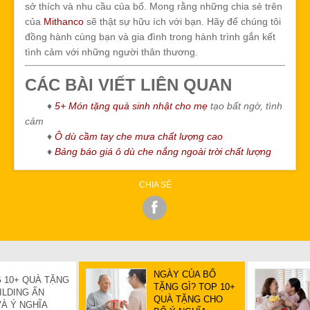
sở thích và nhu cầu của bố. Mong rằng những chia sẻ trên
của
Mithanco
sẽ thật sự hữu ích với bạn. Hãy để chúng tôi
đồng hành cùng bạn và gia đình trong hành trình gắn kết
tình cảm với những người thân thương.
CÁC BÀI VIẾT LIÊN QUAN
♦
5+ Món tặng quà sinh nhật cho mẹ
tạo bất ngờ, tình
cảm
♦
Ô dù cầm tay che mưa chất lượng cao
♦
Bảng báo giá ô dù che nắng ngoài trời chất lượng
CHIA SẺ
NGÀY CỦA BỐ
 10+ QUÀ TẶNG
TẶNG GÌ? TOP 10+
ILDING ẤN
QUÀ TẶNG CHO
À Ý NGHĨA