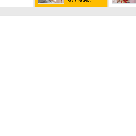
BỐ Ý NGHĨA