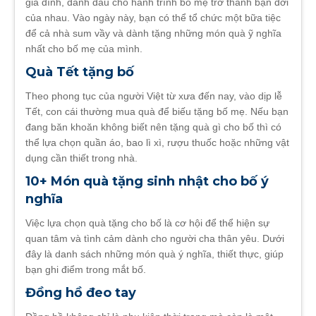
gia đình, đánh dấu cho hành trình bố mẹ trở thành bạn đời
của nhau. Vào ngày này, bạn có thể tổ chức một bữa tiệc
để cả nhà sum vầy và dành tặng những món quà ỹ nghĩa
nhất cho bố mẹ của mình.
Quà Tết tặng bố
Theo phong tục của người Việt từ xưa đến nay, vào dịp lễ
Tết, con cái thường mua quà để biếu tặng bố mẹ. Nếu bạn
đang băn khoăn không biết nên tặng quà gì cho bố thì có
thể lựa chọn quần áo, bao lì xì, rượu thuốc hoặc những vật
dụng cần thiết trong nhà.
10+ Món quà tặng sinh nhật cho bố ý
nghĩa
Việc lựa chọn quà tặng cho bố là cơ hội để thể hiện sự
quan tâm và tình cảm dành cho người cha thân yêu. Dưới
đây là danh sách những món quà ý nghĩa, thiết thực, giúp
bạn ghi điểm trong mắt bố.
Đồng hồ đeo tay