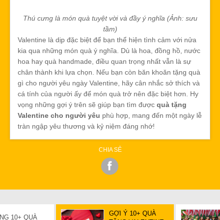
Thú cưng là món quà tuyệt vời và đầy ý nghĩa (Ảnh: sưu
tầm)
Valentine là dịp đặc biệt để bạn thể hiện tình cảm với nửa
kia qua những món quà ý nghĩa. Dù là hoa, đồng hồ, nước
hoa hay quà handmade, điều quan trọng nhất vẫn là sự
chân thành khi lựa chọn. Nếu bạn còn băn khoăn tặng quà
gì cho người yêu ngày Valentine, hãy cân nhắc sở thích và
cá tính của người ấy để món quà trở nên đặc biệt hơn. Hy
vọng những gợi ý trên sẽ giúp bạn tìm được
quà tặng
Valentine cho người yêu
phù hợp, mang đến một ngày lễ
tràn ngập yêu thương và kỷ niệm đáng nhớ!
CHIA SẺ
GỢI Ý 10+ QUÀ
ẶNG 10+ QUÀ