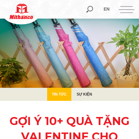
TIN TỨC
SỰ KIỆN
EN
TIN TỨC
SỰ KIỆN
GỢI Ý 10+ QUÀ TẶNG
VALENTINE CHO