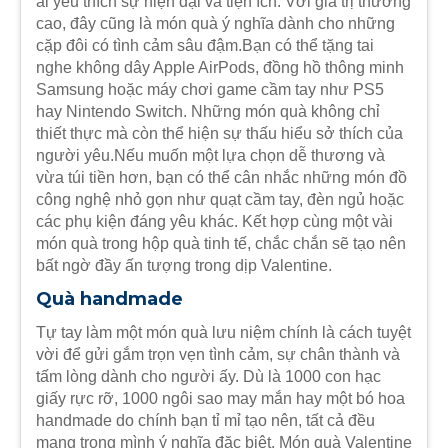
ai yêu thích sự hiện đại và tiện ích. Với giá trị thường
cao, đây cũng là món quà ý nghĩa dành cho những
cặp đôi có tình cảm sâu đậm.Bạn có thể tặng tai
nghe không dây Apple AirPods, đồng hồ thông minh
Samsung hoặc máy chơi game cầm tay như PS5
hay Nintendo Switch. Những món quà không chỉ
thiết thực mà còn thể hiện sự thấu hiểu sở thích của
người yêu.Nếu muốn một lựa chọn dễ thương và
vừa túi tiền hơn, bạn có thể cân nhắc những món đồ
công nghệ nhỏ gọn như quạt cầm tay, đèn ngủ hoặc
các phụ kiện đáng yêu khác. Kết hợp cùng một vài
món quà trong hộp quà tinh tế, chắc chắn sẽ tạo nên
bất ngờ đầy ấn tượng trong dịp Valentine.
Quà handmade
Tự tay làm một món quà lưu niệm chính là cách tuyệt
vời để gửi gắm trọn vẹn tình cảm, sự chân thành và
tấm lòng dành cho người ấy. Dù là 1000 con hạc
giấy rực rỡ, 1000 ngôi sao may mắn hay một bó hoa
handmade do chính bạn tỉ mỉ tạo nên, tất cả đều
mang trong mình ý nghĩa đặc biệt. Món quà Valentine