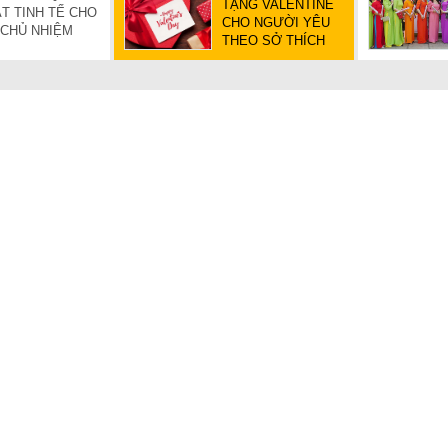
TẶNG VALENTINE
T TINH TẾ CHO
CHO NGƯỜI YÊU
 CHỦ NHIỆM
THEO SỞ THÍCH