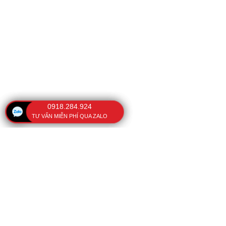
0918.284.924
TƯ VẤN MIỄN PHÍ QUA ZALO
VĂN PHÒNG
BÀI VIẾT NỔI BẬT
Ô che nắng cầm tay
108 Kinh Dương Vương,
Phường Phú Lâm, TP. Hồ
Cách sửa ô dù cầm tay
Chí Minh, Việt Nam